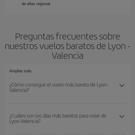
de ellas regional.
Preguntas frecuentes sobre
nuestros vuelos baratos de Lyon -
Valencia
Ampliar todo
¿Cómo conseguir el vuelo más barato de Lyon-
Valencia?
Podrás ahorrar en tu billete de avión de Lyon-Valencia-dest y
conseguir el vuelo más barato si evitas temporadas altas,
¿Cuáles son los días más baratos para volar de
Lyon-Valencia?
compras con antelación y puedes ser flexible con las fechas y
horarios de ida y vuelta.