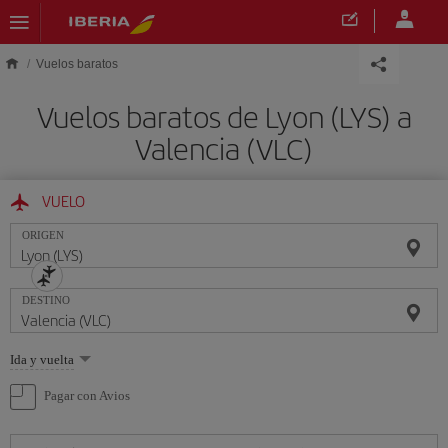
Saltar al contenido principal
Vuelos baratos
Vuelos baratos de Lyon (LYS) a
Valencia (VLC)
VUELO
ORIGEN
DESTINO
Seleccione
Ida y vuelta
una
opción
Pagar con Avios