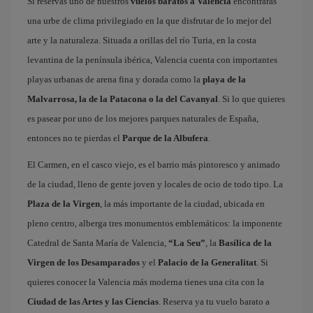
Si reservas uno de nuestros
vuelos baratos a Valencia
encontrarás
una urbe de clima privilegiado en la que disfrutar de lo mejor del
arte y la naturaleza. Situada a orillas del río Turia, en la costa
levantina de la península ibérica, Valencia cuenta con importantes
playas urbanas de arena fina y dorada como la
playa de la
Malvarrosa, la de la Patacona o la del Cavanyal
. Si lo que quieres
es pasear por uno de los mejores parques naturales de España,
entonces no te pierdas el
Parque de la Albufera
.
El Carmen, en el casco viejo, es el barrio más pintoresco y animado
de la ciudad, lleno de gente joven y locales de ocio de todo tipo. La
Plaza de la Virgen
, la más importante de la ciudad, ubicada en
pleno centro, alberga tres monumentos emblemáticos: la imponente
Catedral de Santa María de Valencia,
“La Seu”
, la
Basílica de la
Virgen de los Desamparados
y el
Palacio de la Generalitat
. Si
quieres conocer la Valencia más moderna tienes una cita con la
Ciudad de las Artes y las Ciencias
. Reserva ya tu vuelo barato a