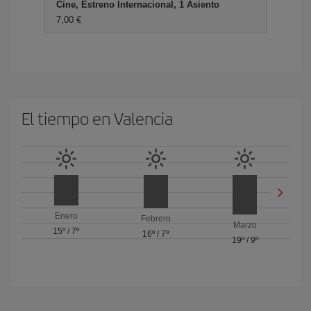
Cine, Estreno Internacional, 1 Asiento
7,00 €
El tiempo en Valencia
Enero
Febrero
Marzo
15º
/
7º
16º
/
7º
19º
/
9º