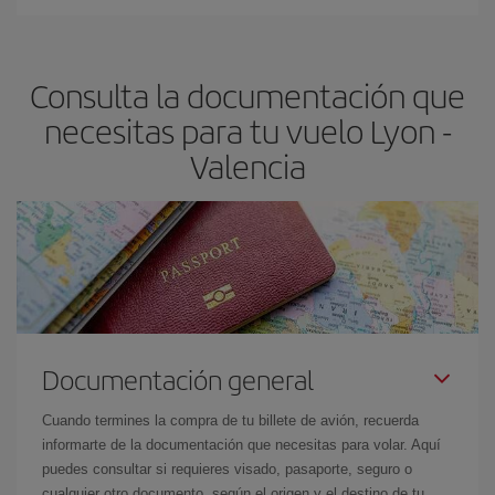
Cualquier día de la semana puedes encontrar vuelos baratos. Las
claves para encontrar los mejores precios son
anticiparte y ser
flexible.
Lo normal es que
cuanto antes
reserves tus billetes de
Consulta la documentación que
avión más baratos te saldrán. Además, si buscas los vuelos con
las fechas y los horarios del viaje un poco abiertos, podrás
elegir
necesitas para tu vuelo Lyon -
el precio más barato.
Valencia
Documentación general
Cuando termines la compra de tu billete de avión, recuerda
informarte de la documentación que necesitas para volar. Aquí
puedes consultar si requieres visado, pasaporte, seguro o
cualquier otro documento, según el origen y el destino de tu