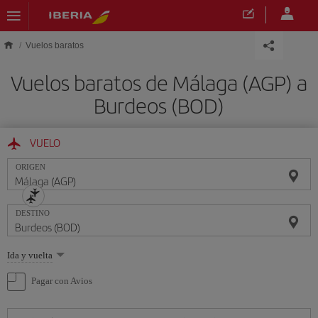
Saltar al contenido principal
Vuelos baratos
Vuelos baratos de Málaga (AGP) a
Burdeos (BOD)
VUELO
ORIGEN
DESTINO
Seleccione
Ida y vuelta
una
opción
Pagar con Avios