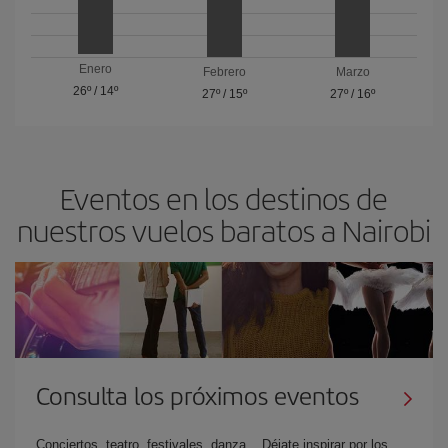
Enero
Febrero
Marzo
26º
/
14º
27º
/
15º
27º
/
16º
Eventos en los destinos de
nuestros vuelos baratos a Nairobi
Consulta los próximos eventos
Conciertos, teatro, festivales, danza... Déjate inspirar por los