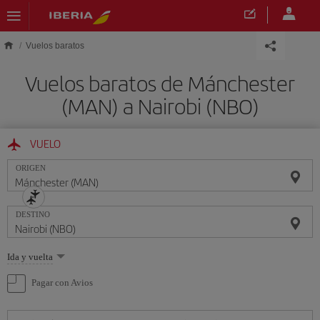
Saltar al contenido principal
Vuelos baratos
Vuelos baratos de Mánchester
(MAN) a Nairobi (NBO)
VUELO
ORIGEN
DESTINO
Seleccione
Ida y vuelta
una
opción
Pagar con Avios