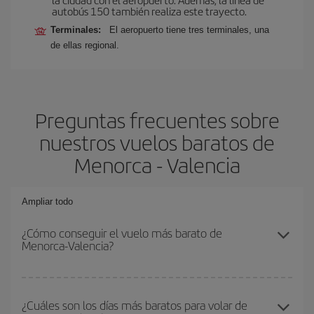
autobús 150 también realiza este trayecto.
Terminales:
El aeropuerto tiene tres terminales, una
de ellas regional.
Preguntas frecuentes sobre
nuestros vuelos baratos de
Menorca - Valencia
Ampliar todo
¿Cómo conseguir el vuelo más barato de
Menorca-Valencia?
Podrás ahorrar en tu billete de avión de Menorca-Valencia-dest y
conseguir el vuelo más barato si evitas temporadas altas,
¿Cuáles son los días más baratos para volar de