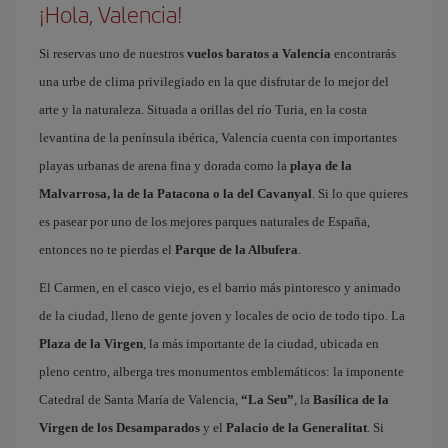
¡Hola, Valencia!
Si reservas uno de nuestros
vuelos baratos a Valencia
encontrarás
una urbe de clima privilegiado en la que disfrutar de lo mejor del
arte y la naturaleza. Situada a orillas del río Turia, en la costa
levantina de la península ibérica, Valencia cuenta con importantes
playas urbanas de arena fina y dorada como la
playa de la
Malvarrosa, la de la Patacona o la del Cavanyal
. Si lo que quieres
es pasear por uno de los mejores parques naturales de España,
entonces no te pierdas el
Parque de la Albufera
.
El Carmen, en el casco viejo, es el barrio más pintoresco y animado
de la ciudad, lleno de gente joven y locales de ocio de todo tipo. La
Plaza de la Virgen
, la más importante de la ciudad, ubicada en
pleno centro, alberga tres monumentos emblemáticos: la imponente
Catedral de Santa María de Valencia,
“La Seu”
, la
Basílica de la
Virgen de los Desamparados
y el
Palacio de la Generalitat
. Si