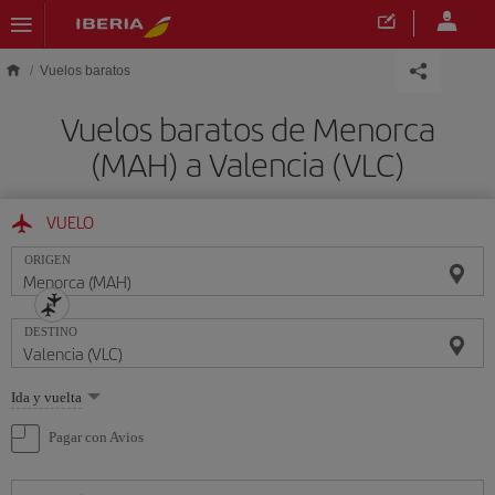
Saltar al contenido principal
Vuelos baratos
Vuelos baratos de Menorca
(MAH) a Valencia (VLC)
VUELO
ORIGEN
DESTINO
Seleccione
Ida y vuelta
una
opción
Pagar con Avios