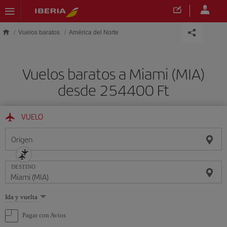
Saltar al contenido principal
Vuelos baratos
América del Norte
Vuelos baratos a Miami (MIA)
desde 254400 Ft
VUELO
Origen
DESTINO
Seleccione
Ida y vuelta
una
opción
Pagar con Avios