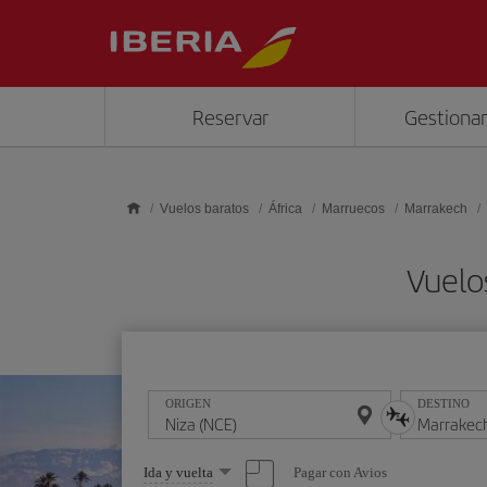
Saltar al contenido principal
Reservar
Gestionar
Vuelos baratos
África
Marruecos
Marrakech
Vuelo
ORIGEN
DESTINO
Seleccione
Pagar con Avios
Ida y vuelta