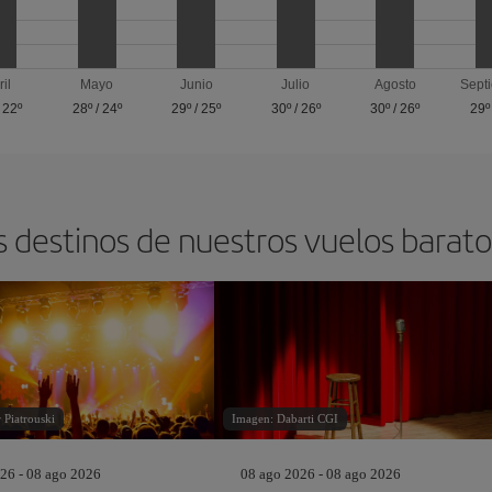
ril
Mayo
Junio
Julio
Agosto
Sept
/
22º
28º
/
24º
29º
/
25º
30º
/
26º
30º
/
26º
29º
s destinos de nuestros vuelos barat
 Piatrouski
Imagen: Dabarti CGI
26 - 08 ago 2026
08 ago 2026 - 08 ago 2026