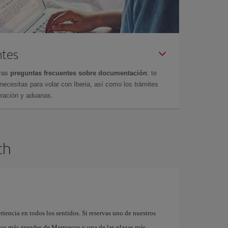
ntes
tras
preguntas frecuentes sobre documentación
: te
cesitas para volar con Iberia, así como los trámites
gración y aduanas.
ch
riencia en todos los sentidos. Si reservas uno de nuestros
cos más grandes de Marruecos y una de las plazas más