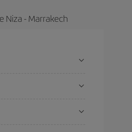
e Niza - Marrakech
ras con antelación y puedes ser flexible con las
ratos
. Dinos desde dónde vuelas, a dónde
ra días cercanos
, tanto de ida como de vuelta,
gunos
horarios
puede que te hagan ahorrar aún
eral las Navidades, la Semana Santa y los