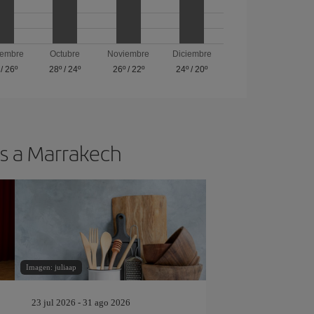
iembre
Octubre
Noviembre
Diciembre
/
26º
28º
/
24º
26º
/
22º
24º
/
20º
os a Marrakech
Imagen: juliaap
23 jul 2026 - 31 ago 2026