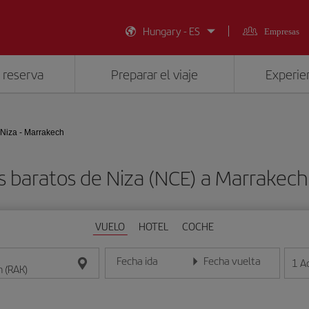
Hungary - ES
Empresas
 reserva
Preparar el viaje
Experien
Niza - Marrakech
s baratos de Niza (NCE) a Marrakech
VUELO
HOTEL
COCHE
Fecha ida
Fecha vuelta
1
A
Introduce la fecha en formato día/mes/año
Introduce la fecha en format