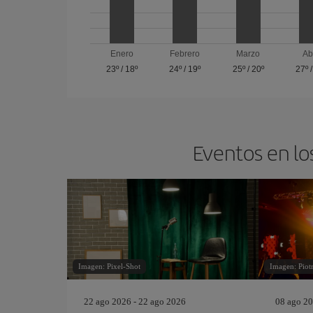
Enero
Febrero
Marzo
Ab
23º
/
18º
24º
/
19º
25º
/
20º
27º
Eventos en lo
Imagen: Pixel-Shot
Imagen: Piotr
22 ago 2026 - 22 ago 2026
08 ago 20