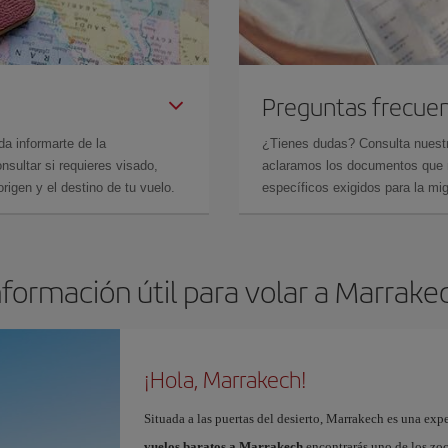
Preguntas frecue
da informarte de la
¿Tienes dudas? Consulta nues
sultar si requieres visado,
aclaramos los documentos que ne
rigen y el destino de tu vuelo.
específicos exigidos para la mi
nformación útil para volar a Marrake
¡Hola, Marrakech!
Situada a las puertas del desierto, Marrakech es una expe
vuelos baratos a Marrakech
encontrarás uno de los zo