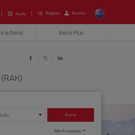
Registro
Acceso
Ayuda
cia Iberia
Iberia Plus
 (RAK)
dulto
Buscar
o día/mes/año
Más Económica