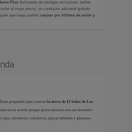
Iberia Plus
disfrutarás de ventajas exclusivas: tarifas
coche al mejor precio, un conductor adicional gratuito
uiler que luego podrás
canjear por billetes de avión y
anda
¿Estás preparado para conocer
la tierra de El Señor de Los
, estás en un acierto porque pocos destinos son tan deseados
ipo, selváticos, volcánicos, playas infinitas y glaciares