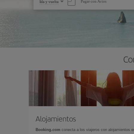
Seleccione
Pagar con Avios
Ida y vuelta
una
opción
Co
Alojamientos
Booking.com
conecta a los viajeros con alojamientos 