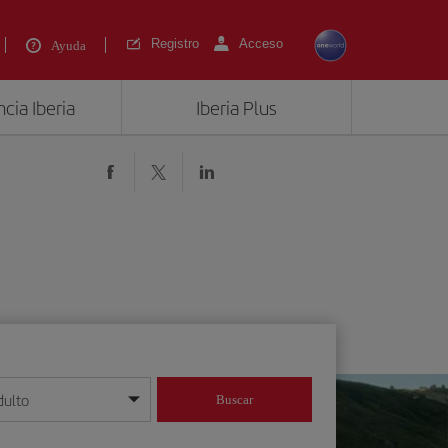
Registro
Acceso
Ayuda
cia Iberia
Iberia Plus
dulto
Buscar
o día/mes/año