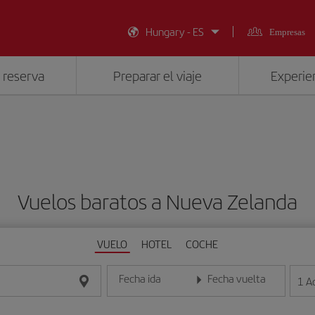
Hungary - ES
Empresas
 reserva
Preparar el viaje
Experien
Vuelos baratos a Nueva Zelanda
VUELO
HOTEL
COCHE
Fecha ida
Fecha vuelta
1
A
Introduce la fecha en formato día/mes/año
Introduce la fecha en format