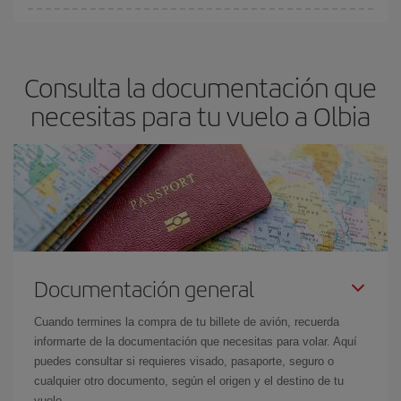
fundamental
para conseguir
vuelos baratos a Olbia.
En Iberia, tenemos distintas tarifas para garantizarte el mejor
precio según tus necesidades de viaje. La tarifa básica, te
asegura el vuelo más barato.
Consulta la documentación que
necesitas para tu vuelo a Olbia
Documentación general
Cuando termines la compra de tu billete de avión, recuerda
informarte de la documentación que necesitas para volar. Aquí
puedes consultar si requieres visado, pasaporte, seguro o
cualquier otro documento, según el origen y el destino de tu
vuelo.