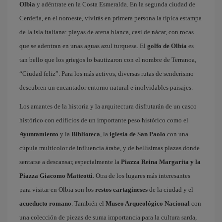
Olbia
y adéntrate en la Costa Esmeralda. En la segunda ciudad de
Cerdeña, en el noroeste, vivirás en primera persona la típica estampa
de la isla italiana: playas de arena blanca, casi de nácar, con rocas
que se adentran en unas aguas azul turquesa. El
golfo de Olbia
es
tan bello que los griegos lo bautizaron con el nombre de Terranoa,
“Ciudad feliz”. Para los más activos, diversas rutas de senderismo
descubren un encantador entorno natural e inolvidables paisajes.
Los amantes de la historia y la arquitectura disfrutarán de un casco
histórico con edificios de un importante peso histórico como el
Ayuntamiento
y la
Biblioteca
, la
iglesia de San Paolo
con una
cúpula multicolor de influencia árabe, y de bellísimas plazas donde
sentarse a descansar, especialmente la
Piazza Reina Margarita y la
Piazza Giacomo Matteotti
. Otra de los lugares más interesantes
para visitar en Olbia son los
restos cartagineses
de la ciudad y el
acueducto romano
. También el
Museo Arqueológico Nacional
con
una colección de piezas de suma importancia para la cultura sarda,