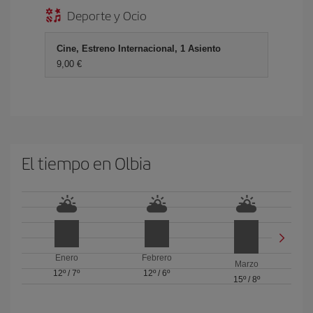
Deporte y Ocio
Cine, Estreno Internacional, 1 Asiento
9,00 €
El tiempo en Olbia
Enero
Febrero
Marzo
12º
/
7º
12º
/
6º
15º
/
8º