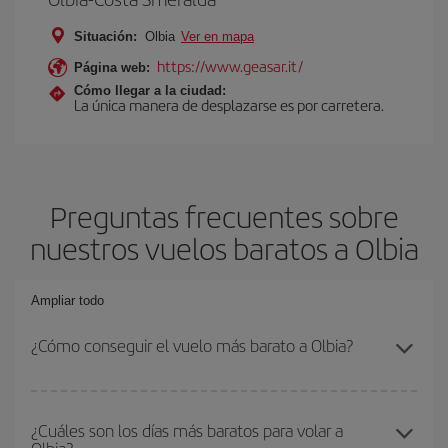
Situación:
Olbia
Ver en mapa
https://www.geasar.it/
Página web:
Cómo llegar a la ciudad:
La única manera de desplazarse es por carretera.
Preguntas frecuentes sobre
nuestros vuelos baratos a Olbia
Ampliar todo
¿Cómo conseguir el vuelo más barato a Olbia?
Podrás ahorrar en tu billete de avión y conseguir el vuelo más
barato si evitas temporadas altas, compras con antelación y
¿Cuáles son los días más baratos para volar a
Olbia?
puedes ser flexible con las fechas y horarios de ida y vuelta.