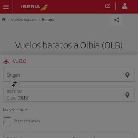
Saltar al contenido principal
Vuelos baratos
Europa
Vuelos baratos a Olbia (OLB)
VUELO
Origen
DESTINO
Seleccione
Ida y vuelta
una
opción
Pagar con Avios