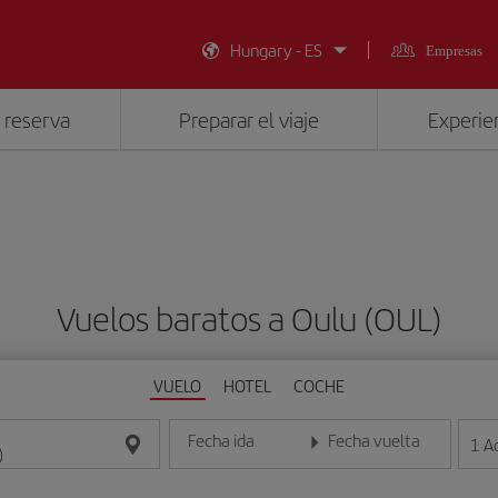
Hungary - ES
Empresas
 reserva
Preparar el viaje
Experien
Vuelos baratos a Oulu (OUL)
VUELO
HOTEL
COCHE
Fecha ida
Fecha vuelta
1
A
Introduce la fecha en formato día/mes/año
Introduce la fecha en format