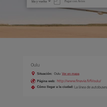
Seleccione
Pagar con Avios
Ida y vuelta
una
opción
Oulu
Situación:
Oulu
Ver en mapa
http://www.finavia.fi/fi/oulu/
Página web:
La línea de autobuses
Cómo llegar a la ciudad: