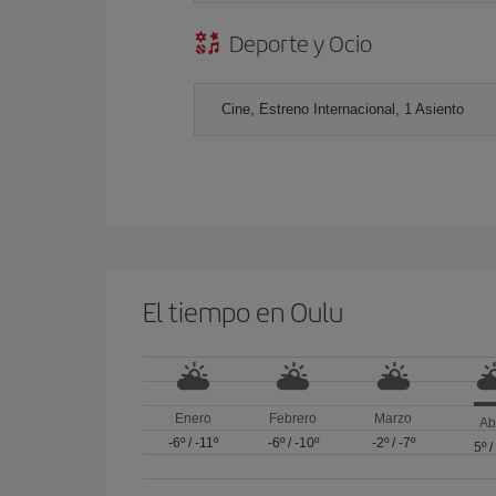
Deporte y Ocio
Cine, Estreno Internacional, 1 Asiento
El tiempo en Oulu
Enero
Febrero
Marzo
Ab
-6º
/
-11º
-6º
/
-10º
-2º
/
-7º
5º