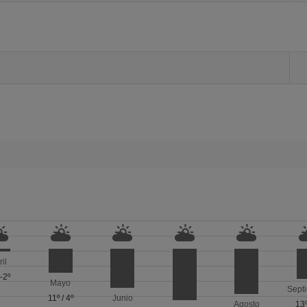
ril
/
-2º
Mayo
Sept
11º
/
4º
Junio
Agosto
13