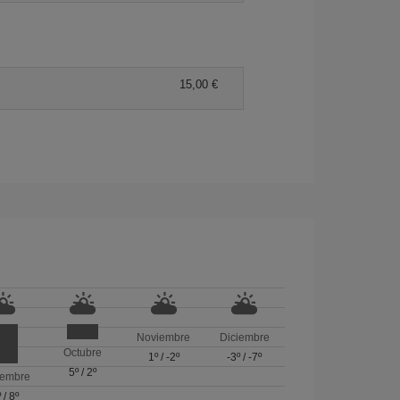
15,00 €
Noviembre
Diciembre
Octubre
1º
/
-2º
-3º
/
-7º
5º
/
2º
iembre
º
/
8º