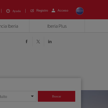
Registro
Acceso
Ayuda
cia Iberia
Iberia Plus
dulto
Buscar
o día/mes/año