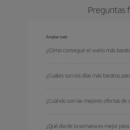
Preguntas f
Ampliar todo
¿Cómo conseguir el vuelo más barat
Podrás ahorrar en tu billete de avión y conseguir
vuelta. Además, si no tienes decidido un destino c
¿Cuáles son los días más baratos para
Para saber qué días te saldrá más económico vol
quieres ir y en qué fechas habías pensado viajar
¿Cuándo son las mejores ofertas de 
para que puedas encontrar la mejor oferta. Ademá
más en el precio de tu billete.
Puedes conseguir los vuelos más baratos viajan
periodos de vacaciones escolares son temporada
¿Qué día de la semana es mejor para 
precios encontrarás.