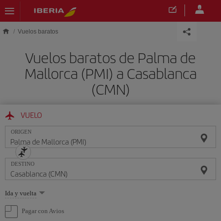
Saltar al contenido principal
Vuelos baratos
Vuelos baratos de Palma de
Mallorca (PMI) a Casablanca
(CMN)
VUELO
ORIGEN
DESTINO
Seleccione
Ida y vuelta
una
opción
Pagar con Avios