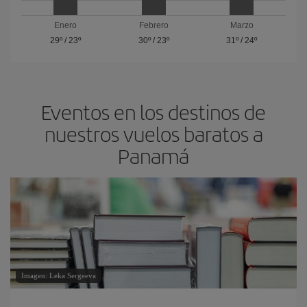
Enero
Febrero
Marzo
29º
/
23º
30º
/
23º
31º
/
24º
Eventos en los destinos de
nuestros vuelos baratos a
Panamá
Imagen: Leka Sergeeva