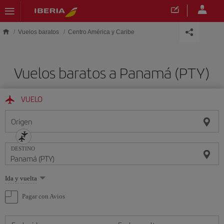
Saltar al contenido principal
Vuelos baratos
Centro América y Caribe
Vuelos baratos a Panamá (PTY)
VUELO
Origen
DESTINO
Seleccione
Ida y vuelta
una
opción
Pagar con Avios