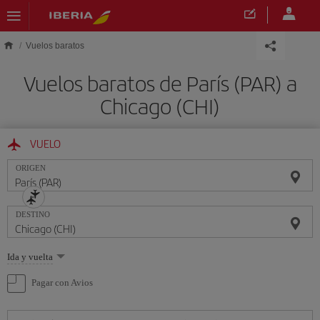
Saltar al contenido principal
Vuelos baratos
Vuelos baratos de París (PAR) a
Chicago (CHI)
VUELO
ORIGEN
DESTINO
Seleccione
Ida y vuelta
una
opción
Pagar con Avios