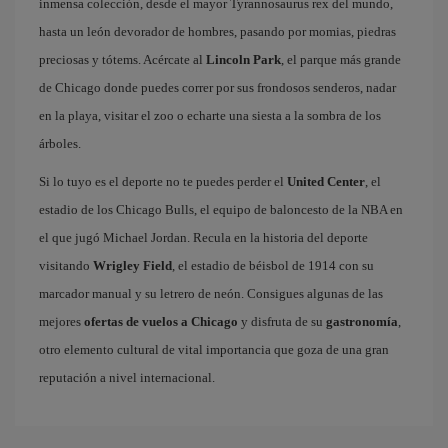
inmensa colección, desde el mayor Tyrannosaurus rex del mundo,
hasta un león devorador de hombres, pasando por momias, piedras
preciosas y tótems. Acércate al
Lincoln Park
, el parque más grande
de Chicago donde puedes correr por sus frondosos senderos, nadar
en la playa, visitar el zoo o echarte una siesta a la sombra de los
árboles.
Si lo tuyo es el deporte no te puedes perder el
United Center
, el
estadio de los Chicago Bulls, el equipo de baloncesto de la NBA en
el que jugó Michael Jordan. Recula en la historia del deporte
visitando
Wrigley Field
, el estadio de béisbol de 1914 con su
marcador manual y su letrero de neón. Consigues algunas de las
mejores
ofertas de vuelos a Chicago
y disfruta de su
gastronomía
,
otro elemento cultural de vital importancia que goza de una gran
reputación a nivel internacional.