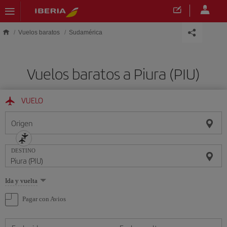
Saltar al contenido principal
Vuelos baratos
Sudamérica
Vuelos baratos a Piura (PIU)
VUELO
Origen
DESTINO
Seleccione
Ida y vuelta
una
opción
Pagar con Avios