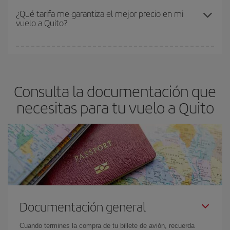
el precio más barato.
Los precios dependen de las plazas que queden libres en el vuelo
¿Qué tarifa me garantiza el mejor precio en mi
vuelo a Quito?
y de que las tarifas más baratas (turista) estén disponibles o se
vayan agotando. Por eso, comprar con antelación es
fundamental
para conseguir
vuelos baratos a Quito.
En Iberia, tenemos distintas tarifas para garantizarte el mejor
precio según tus necesidades de viaje. La tarifa básica, te
asegura el vuelo más barato.
Consulta la documentación que
necesitas para tu vuelo a Quito
Documentación general
Cuando termines la compra de tu billete de avión, recuerda