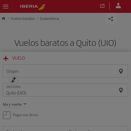
Saltar al contenido principal
Vuelos baratos
Sudamérica
Vuelos baratos a Quito (UIO)
VUELO
Origen
DESTINO
Seleccione
Ida y vuelta
una
opción
Pagar con Avios