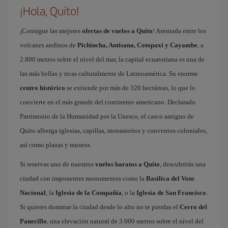
¡Hola, Quito!
¡Consigue las mejores
ofertas de vuelos a Quito
! Asentada entre los
volcanes andinos de
Pichincha, Antisana, Cotopaxi y Cayambe
, a
2.800 metros sobre el nivel del mar, la capital ecuatoriana es una de
las más bellas y ricas culturalmente de Latinoamérica. Su enorme
centro histórico
se extiende por más de 320 hectáreas, lo que lo
convierte en el más grande del continente americano. Declarado
Patrimonio de la Humanidad por la Unesco, el casco antiguo de
Quito alberga iglesias, capillas, monasterios y conventos coloniales,
así como plazas y museos.
Si reservas uno de nuestros
vuelos baratos a Quito
, descubrirás una
ciudad con imponentes monumentos como la
Basílica del Voto
Nacional
, la
Iglesia de la Compañía
, o la
Iglesia de San Francisco
.
Si quieres dominar la ciudad desde lo alto no te pierdas el
Cerro del
Panecillo
, una elevación natural de 3.000 metros sobre el nivel del