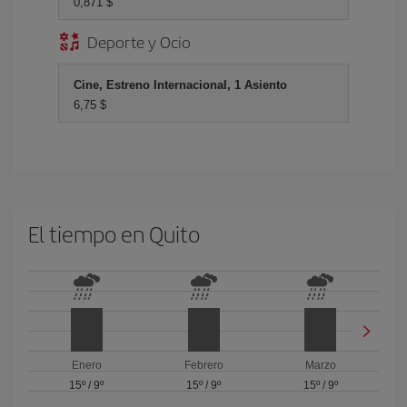
0,871 $
Deporte y Ocio
Cine, Estreno Internacional, 1 Asiento
6,75 $
El tiempo en Quito
Enero
Febrero
Marzo
15º
/
9º
15º
/
9º
15º
/
9º