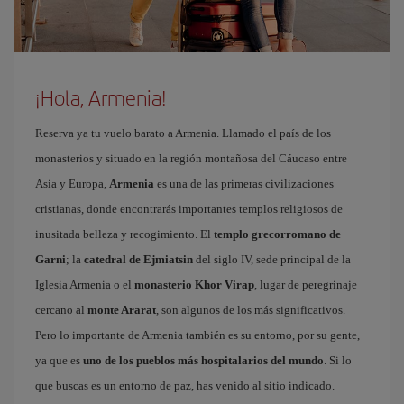
¡Hola, Armenia!
Reserva ya tu vuelo barato a Armenia. Llamado el país de los
monasterios y situado en la región montañosa del Cáucaso entre
Asia y Europa,
Armenia
es una de las primeras civilizaciones
cristianas, donde encontrarás importantes templos religiosos de
inusitada belleza y recogimiento. El
templo grecorromano de
Garni
; la
catedral de Ejmiatsin
del siglo IV, sede principal de la
Iglesia Armenia o el
monasterio Khor Virap
, lugar de peregrinaje
cercano al
monte Ararat
, son algunos de los más significativos.
Pero lo importante de Armenia también es su entorno, por su gente,
ya que es
uno de los pueblos más hospitalarios del mundo
. Si lo
que buscas es un entorno de paz, has venido al sitio indicado.