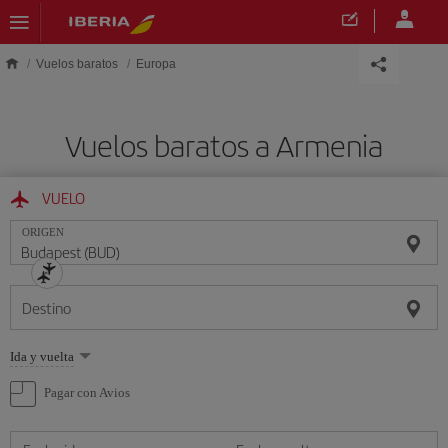
Saltar al contenido principal
Vuelos baratos
Europa
Vuelos baratos a Armenia
VUELO
ORIGEN
Destino
Seleccione
Ida y vuelta
una
opción
Pagar con Avios