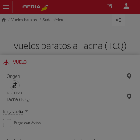
Saltar al contenido principal
Vuelos baratos
Sudamérica
Vuelos baratos a Tacna (TCQ)
VUELO
Origen
DESTINO
Seleccione
Ida y vuelta
una
opción
Pagar con Avios