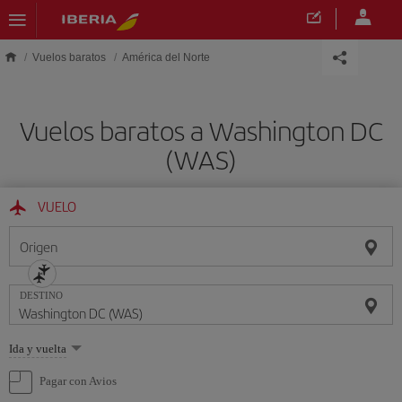
Saltar al contenido principal
Vuelos baratos
América del Norte
Vuelos baratos a Washington DC
(WAS)
VUELO
Origen
DESTINO
Seleccione
Ida y vuelta
una
opción
Pagar con Avios