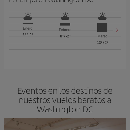
Enero
Febrero
6º
/
-2º
8º
/
-2º
Marzo
13º
/
2º
Eventos en los destinos de
nuestros vuelos baratos a
Washington DC