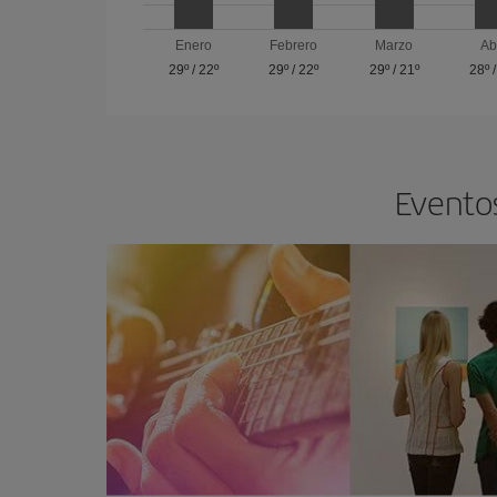
Enero
Febrero
Marzo
Ab
29º
/
22º
29º
/
22º
29º
/
21º
28º
Eventos