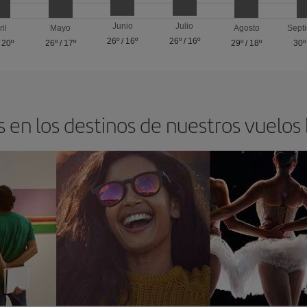
Junio
Julio
ril
Mayo
Agosto
Sept
26º
/
16º
26º
/
16º
/
20º
26º
/
17º
29º
/
18º
30º
 en los destinos de nuestros vuelos