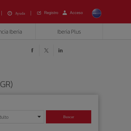
Registro
Acceso
Ayuda
cia Iberia
Iberia Plus
CGR)
dulto
Buscar
o día/mes/año