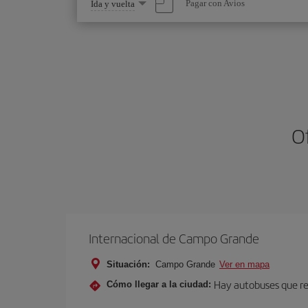
Seleccione
Pagar con Avios
Ida y vuelta
una
opción
O
Internacional de Campo Grande
Situación:
Campo Grande
Ver en mapa
Hay autobuses que rea
Cómo llegar a la ciudad: