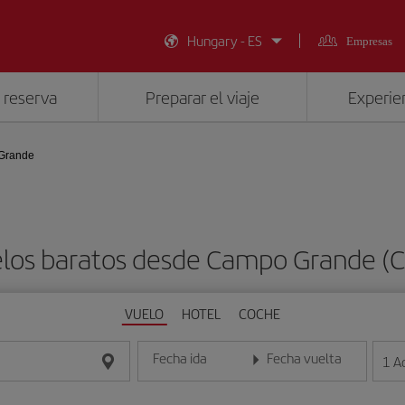
Hungary - ES
Empresas
 reserva
Preparar el viaje
Experien
Grande
los baratos desde Campo Grande (
VUELO
HOTEL
COCHE
Fecha ida
Fecha vuelta
1
A
Introduce la fecha en formato día/mes/año
Introduce la fecha en format