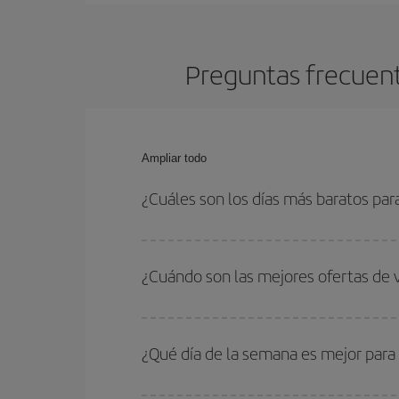
Preguntas frecuen
Ampliar todo
¿Cuáles son los días más baratos pa
Para saber qué días te saldrá más económico vol
quieres ir y en qué fechas habías pensado viajar
¿Cuándo son las mejores ofertas de
para que puedas encontrar la mejor oferta. Ademá
más en el precio de tu billete.
Puedes conseguir los vuelos más baratos viajan
periodos de vacaciones escolares son temporada
¿Qué día de la semana es mejor para
precios encontrarás.