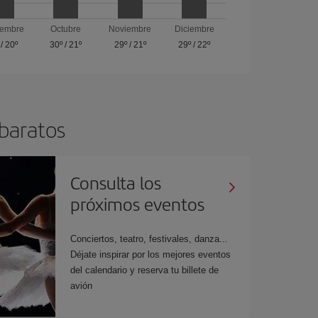
iembre
Octubre
Noviembre
Diciembre
/
20º
30º
/
21º
29º
/
21º
29º
/
22º
 baratos
Consulta los
próximos eventos
Conciertos, teatro, festivales, danza...
Déjate inspirar por los mejores eventos
del calendario y reserva tu billete de
avión