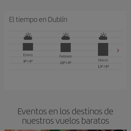
El tiempo en Dublín
Enero
Febrero
Marzo
9º
/
4º
10º
/
4º
13º
/
6º
Eventos en los destinos de
nuestros vuelos baratos