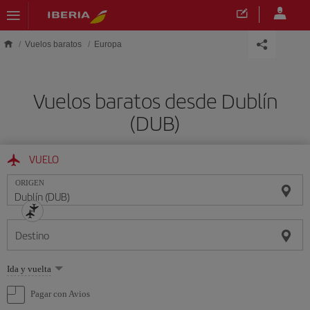
Saltar al contenido principal
Vuelos baratos
Europa
Vuelos baratos desde Dublín
(DUB)
VUELO
ORIGEN
Destino
Seleccione
Ida y vuelta
una
opción
Pagar con Avios