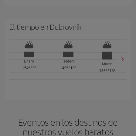
El tiempo en Dubrovnik
Enero
Febrero
Marzo
154º
/
9º
149º
/
10º
133º
/
13º
Eventos en los destinos de
nuestros vuelos baratos