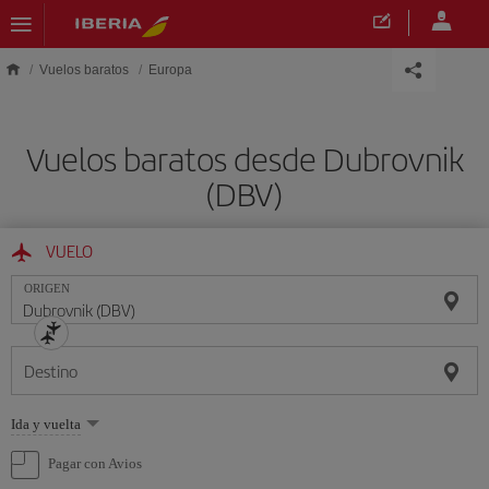
Saltar al contenido principal
Vuelos baratos
Europa
Vuelos baratos desde Dubrovnik
(DBV)
VUELO
ORIGEN
Destino
Seleccione
Ida y vuelta
una
opción
Pagar con Avios