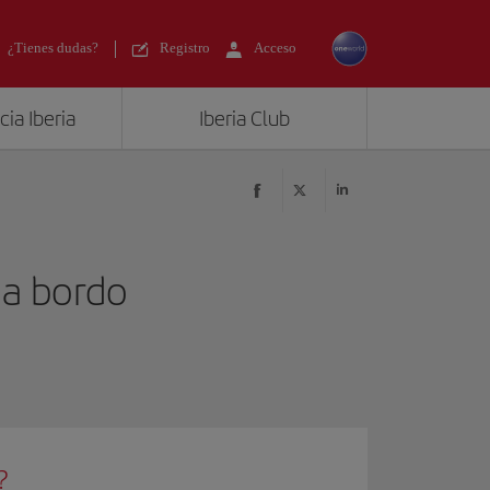
¿Tienes dudas?
Registro
Acceso
ia Iberia
Iberia Club
 a bordo
?