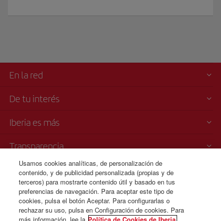
En la red
De tu interés
Iberia es más
Transparencia
Usamos cookies analíticas, de personalización de
Venta telefónica
contenido, y de publicidad personalizada (propias y de
+31 0 20 796 0087
terceros) para mostrarte contenido útil y basado en tus
preferencias de navegación. Para aceptar este tipo de
Coste: € 0,35 por llamada
cookies, pulsa el botón Aceptar. Para configurarlas o
24 horas de Lunes a Domingo (español e inglés) .
rechazar su uso, pulsa en Configuración de cookies. Para
más información, lee la
Política de Cookies de Iberia.