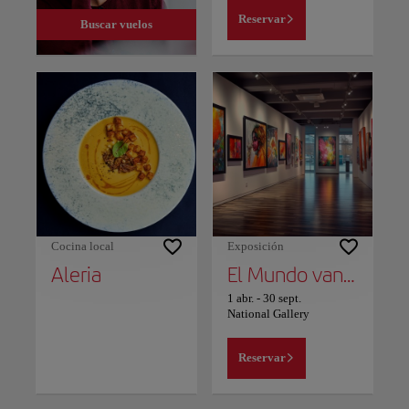
Reservar
Buscar vuelos
Cocina local
Exposición
Aleria
El Mundo vanguardista: Ciudad, Naturaleza, Universo, Humano
1 abr.
-
30 sept.
National Gallery
Reservar