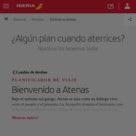
Reservar
Destinos
Disfruta tu destino
¿Algún plan cuando aterrices?
Nosotros los tenemos todos
PLANIFICADOR DE VIAJE
Cambia de destino
Descubre tu próximo destino
PLANIFICADOR DE VIAJE
Bienvenido a
Atenas
Bajo el radiante sol griego, Atenas se alza como un diálogo vivo
entre el pasado y el presente. La Acrópolis domina el horizonte, con
el Partenón brillando sobre calles vibrantes que conservan el eco de
Nuestros destinos
dioses, filósofos y soñadores.
Mostrar lista
Mostrar más
Recorrer las callejuelas neoclásicas de Plaka o las fachadas
encaladas de Anafiotika es viajar a través del tiempo. El arte urbano
Todas las áreas
Europa
América del Sur
Norteaméri