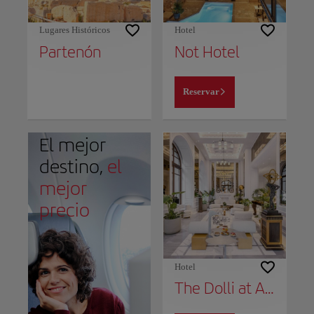
Lugares Históricos
Hotel
Partenón
Not Hotel
Reservar
El mejor
destino,
el
mejor
precio
Hotel
The Dolli at Acropolis