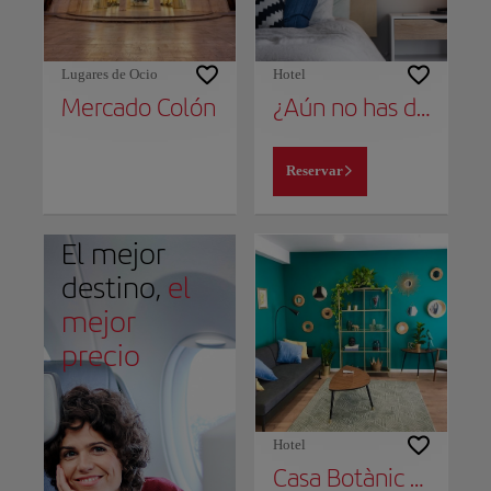
Lugares de Ocio
Hotel
Mercado Colón
¿Aún no has decidido dónde alojarte?
Reservar
El mejor
destino,
el
mejor
precio
Hotel
Casa Botànic - Céntrico y con comodidades