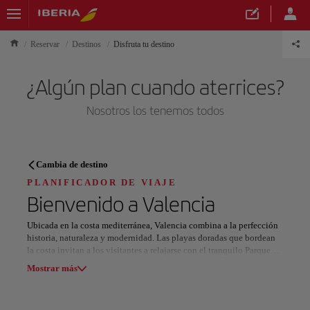
Reservar
Destinos
Disfruta tu destino
¿Algún plan cuando aterrices?
Nosotros los tenemos todos
PLANIFICADOR DE VIAJE
Cambia de destino
Descubre tu próximo destino
PLANIFICADOR DE VIAJE
Bienvenido a
Valencia
Ubicada en la costa mediterránea, Valencia combina a la perfección
historia, naturaleza y modernidad. Las playas doradas que bordean
la costa invitan a los visitantes a relajarse con el tranquilo Parque
Nuestros destinos
Natural de la Albufera, que cuenta con la serena Laguna de la
Mostrar lista
Mostrar más
Albufera. La ciudad ofrece una escapada serena rodeada de
impresionantes paisajes, perfecta para tomar el sol o disfrutar de un
paseo en barco al atardecer.
Todas las áreas
Europa
América del Sur
Norteaméri