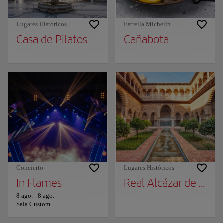
Lugares Históricos
Estrella Michelin
Casa de Pilatos
Cañabota
Concierto
Lugares Históricos
In Flames
Real Alcázar de Sevil
8 ago.
-
8 ago.
Sala Custom