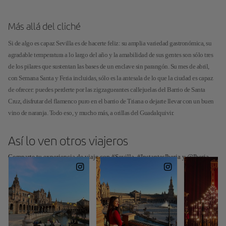
Más allá del cliché
Si de algo es capaz Sevilla es de hacerte feliz: su amplia variedad gastronómica, su
agradable temperatura a lo largo del año y la amabilidad de sus gentes son sólo tres
de los pilares que sustentan las bases de un enclave sin parangón. Su mes de abril,
con Semana Santa y Feria incluidas, sólo es la antesala de lo que la ciudad es capaz
de ofrecer: puedes perderte por las zigzagueantes callejuelas del Barrio de Santa
Cruz, disfrutar del flamenco puro en el barrio de Triana o dejarte llevar con un buen
vino de naranja. Todo eso, y mucho más, a orillas del Guadalquivir.
Así lo ven otros viajeros
Comparte tu experiencia de viaje con #Sevilla, #InstantesIberia y @Iberia