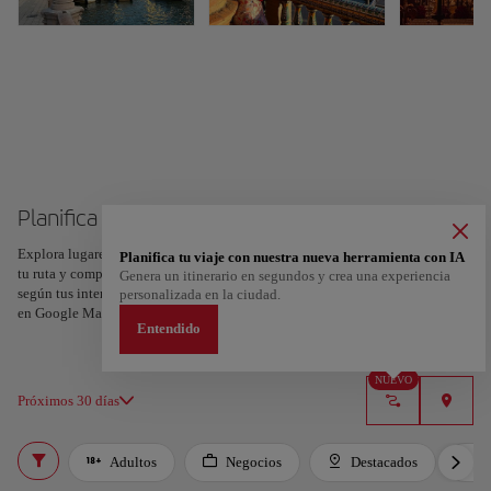
Planifica tu viaje a Sevilla
Explora lugares, experiencias y marca con el corazón tus favoritos para crear
Planifica tu viaje con nuestra nueva herramienta con IA
tu ruta y compartirla. ¿Quieres más ideas? Obtén un itinerario personalizado
Genera un itinerario en segundos y crea una experiencia
según tus intereses y la duración de tu viaje: en sólo dos pasos y descargable
personalizada en la ciudad.
en Google Maps.
Entendido
NUEVO
Próximos 30 días
Adultos
Negocios
Destacados