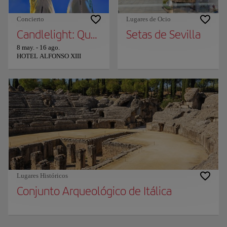
Concierto
Lugares de Ocio
Candlelight: Queen vs. ABBA
Setas de Sevilla
8 may.
-
16 ago.
HOTEL ALFONSO XIII
Lugares Históricos
Conjunto Arqueológico de Itálica