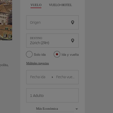
VUELO
VUELO+HOTEL
VUELO+COCHE
Origen
DESTINO
Solo ida
Ida y vuelta
Múltiples trayectos
olita,
Más Económica