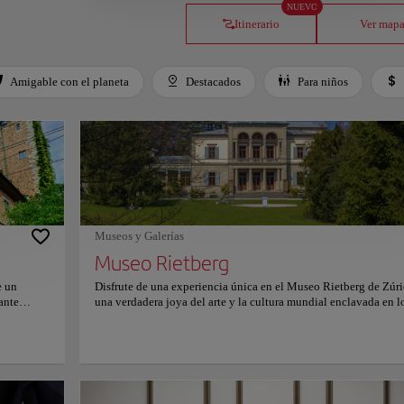
NUEVO
Itinerario
Ver map
Amigable con el planeta
Destacados
Para niños
Museos y Galerías
Museo Rietberg
e un
Disfrute de una experiencia única en el Museo Rietberg de Zúri
ante
una verdadera joya del arte y la cultura mundial enclavada en l
 inmersos
exuberantes alrededores del parque Rietberg. Como una de las
ución
instituciones culturales más distinguidas de Suiza, el museo est
nadas e
dedicado exclusivamente al arte no europeo, lo que lo conviert
n de más
un refugio para aquellos ansiosos por explorar las ricas tradicio
hasta
artísticas de Asia, África, las Américas y Oceanía. Ubicado en u
as
elegante combinación de villas históricas y un pabellón de vid