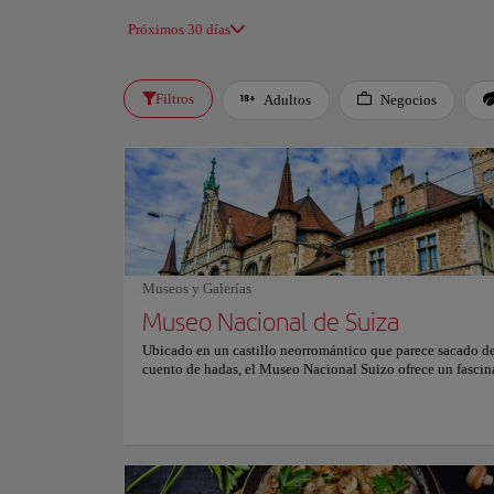
Próximos 30 días
Filtros
Adultos
Negocios
Museos y Galerías
Museo Nacional de Suiza
Ubicado en un castillo neorromántico que parece sacado d
cuento de hadas, el Museo Nacional Suizo ofrece un fascin
recorrido por la rica historia de Suiza. Los visitantes están
en el pasado del país, explorando su arte, geografía y evol
cultural a través de exposiciones cuidadosamente seleccio
interactivas. El museo alberga una impresionante colecció
de 860.000 objetos, que van desde artefactos prehistóricos 
obras maestras contemporáneas. Sus exposiciones detallad