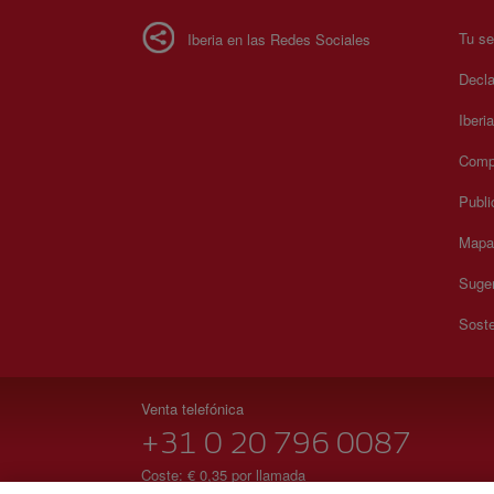
Tu se
Iberia en las Redes Sociales
Decla
Iberi
Compr
Publi
Mapa 
Suger
Soste
Venta telefónica
+31 0 20 796 0087
Coste: € 0,35 por llamada