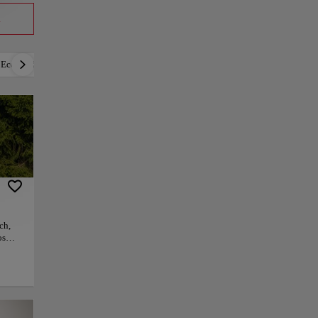
a
Económico
Lujoso
Romántico
Activo
ch,
os
á
e en
nes
na
rio