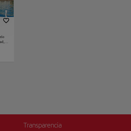
n la rica historia
ando un entorno
 disfrutar de
ágicos, ofreciendo
río
ad,
guas casas
viajeros pueden
nica.
cos
orar
+
eciendo una
er un
−
n
 arte.
esoros
 ola.
iva
s, el
Transparencia