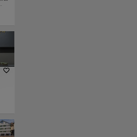
ich
e
ntes
ste
la
nlace
Guardar
sobre
través del corazón