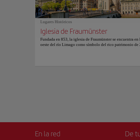
lo convierte en una visita obligada para quienes buscan sab
de la ciudad, este a
cocina local en un entorno inolvidable. Para más informac
local. Sus aguas tr
reservas y precios, consulte su sitio web oficial.
pintoresco que invi
Lugares Históricos
Caminar a lo largo 
Iglesia de Fraumünster
impresionantes vist
un espectáculo de c
Fundada en 853, la iglesia de Fraumünster se encuentra en l
Mostrar más
oeste del río Limago como símbolo del rico patrimonio de 
Para una experienc
Este emblemático monumento ha sido testigo de un pasad
gremiales y tesoros
fascinante, habiendo sido el hogar de una abadía habitada 
relajarse y disfrut
mujeres de la aristocracia europea. Los visitantes pueden a
en su historia y descubrir las profundas conexiones de la ig
Ya sea paseando por
la época medieval de la ciudad. No es solo su historia lo qu
cautivador. La iglesia de Fraumünster es una joya arquitect
experiencia turísti
un hermoso coro románico, un crucero de bóveda alta y el
góticos. Pero lo más icónico son las vibrantes vidrieras, cr
los célebres artistas Marc Chagall y Augusto Giacometti, q
el interior de luz y color. Explora este tranquilo santuario 
los tesoros artísticos escondidos en su interior. Para obtene
información sobre horarios y precios, visite el sitio web ofic
En la red
De tu