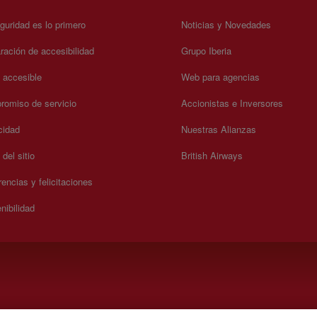
guridad es lo primero
Noticias y Novedades
ración de accesibilidad
Grupo Iberia
a accesible
Web para agencias
omiso de servicio
Accionistas e Inversores
cidad
Nuestras Alianzas
del sitio
British Airways
encias y felicitaciones
nibilidad