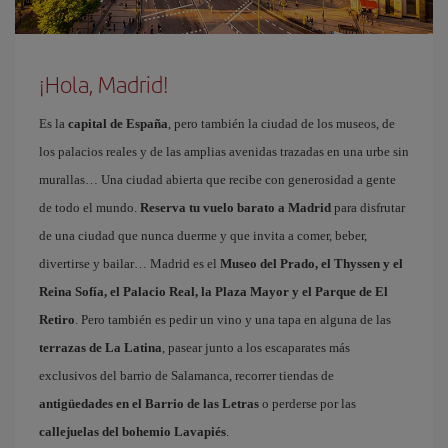
¡Hola, Madrid!
Es la
capital de España
, pero también la ciudad de los museos, de
los palacios reales y de las amplias avenidas trazadas en una urbe sin
murallas… Una ciudad abierta que recibe con generosidad a gente
de todo el mundo.
Reserva tu vuelo barato a Madrid
para disfrutar
de una ciudad que nunca duerme y que invita a comer, beber,
divertirse y bailar… Madrid es el
Museo del Prado, el Thyssen y el
Reina Sofía, el Palacio Real, la Plaza Mayor y el Parque de El
Retiro
. Pero también es pedir un vino y una tapa en alguna de las
terrazas de La Latina
, pasear junto a los escaparates más
exclusivos del barrio de Salamanca, recorrer tiendas de
antigüedades en el Barrio de las Letras
o perderse por las
callejuelas del bohemio Lavapiés
.