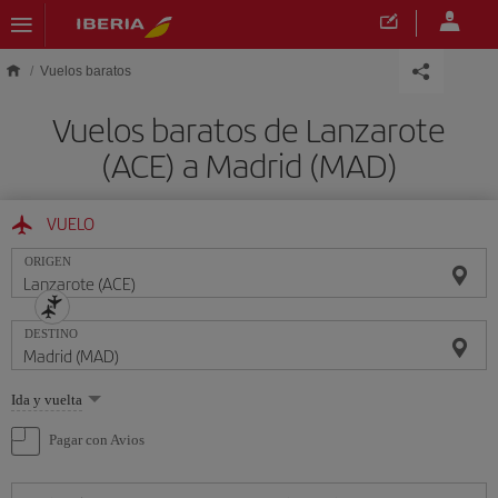
Saltar al contenido principal
Vuelos baratos
Vuelos baratos de Lanzarote
(ACE) a Madrid (MAD)
VUELO
ORIGEN
DESTINO
Seleccione
Ida y vuelta
una
opción
Pagar con Avios