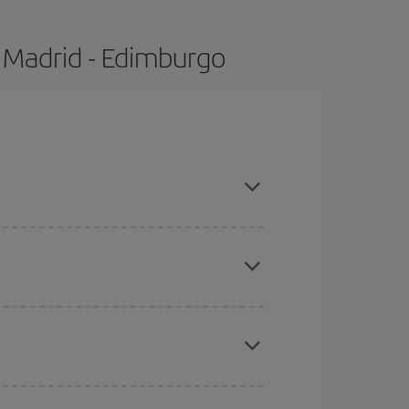
 Madrid - Edimburgo
mpras con antelación y puedes ser flexible con
eral las Navidades, la Semana Santa y los
ana,
cuanto antes
compres tu vuelo, mejores
ratos
. Dinos desde dónde vuelas, a dónde