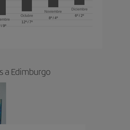
Diciembre
Noviembre
Octubre
6º
/
2º
8º
/
4º
iembre
12º
/
7º
º
/
9º
os a Edimburgo