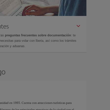
ntes
tras
preguntas frecuentes sobre documentación
: te
cesitas para volar con Iberia, así como los trámites
gración y aduanas.
go
nidad en 1995. Cuenta con atracciones turísticas para
. Algunos de los principales atractivos de la ciudad son el