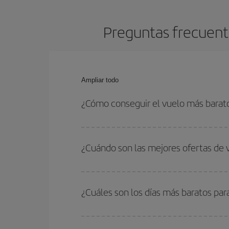
Preguntas frecuent
Ampliar todo
¿Cómo conseguir el vuelo más barat
Podrás ahorrar en tu billete de avión de Madrid-E
las fechas y horarios de ida y vuelta.
¿Cuándo son las mejores ofertas de
Puedes conseguir los vuelos más baratos viajan
periodos de vacaciones escolares son temporada
¿Cuáles son los días más baratos pa
precios encontrarás.
Para saber qué días te saldrá más económico vol