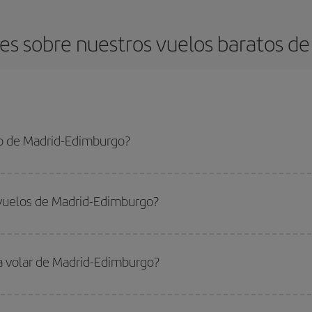
es sobre nuestros vuelos baratos de
o de Madrid-Edimburgo?
dimburgo-dest y conseguir el vuelo más barato si evitas temporadas altas, co
 vuelos de Madrid-Edimburgo?
do
fuera de las temporadas altas
. Aunque depende de tu destino, por lo gen
 alta. Además, sobre todo si estás pensando en una escapada de fin de sem
ra volar de Madrid-Edimburgo?
ar, solo tienes que empezar una consulta en nuestro
buscador de vuelos ba