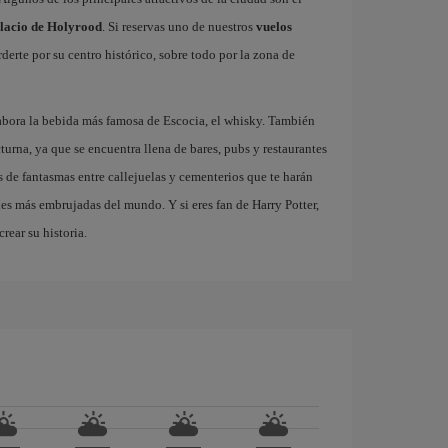
lacio de Holyrood
. Si reservas uno de nuestros
vuelos
derte por su centro histórico, sobre todo por la zona de
abora la bebida más famosa de Escocia, el whisky. También
turna, ya que se encuentra llena de bares, pubs y restaurantes
 de fantasmas entre callejuelas y cementerios que te harán
des más embrujadas del mundo. Y si eres fan de Harry Potter,
rear su historia.