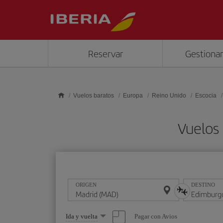
Saltar al contenido principal
Reservar
Gestionar
Vuelos baratos
Europa
Reino Unido
Escocia
Vuelos
ORIGEN
DESTINO
Seleccione
Pagar con Avios
Ida y vuelta