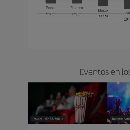
Enero
Febrero
Marzo
Ab
5º
/
1º
6º
/
1º
8º
/
2º
10º
Eventos en lo
Imagen: MNBB Studio
Imagen: Art