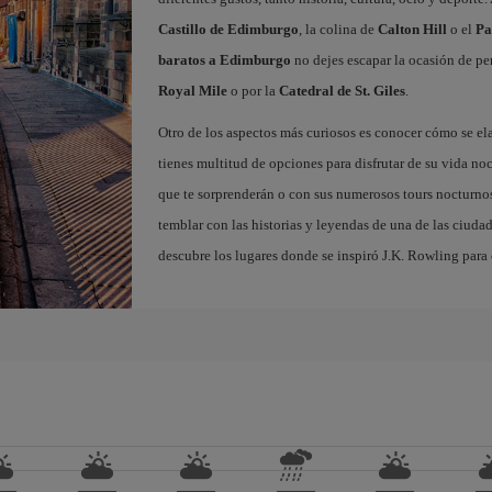
Castillo de Edimburgo
, la colina de
Calton Hill
o el
Pa
baratos a Edimburgo
no dejes escapar la ocasión de per
Royal Mile
o por la
Catedral de St. Giles
.
Otro de los aspectos más curiosos es conocer cómo se el
tienes multitud de opciones para disfrutar de su vida noc
que te sorprenderán o con sus numerosos tours nocturnos
temblar con las historias y leyendas de una de las ciuda
descubre los lugares donde se inspiró J.K. Rowling para c