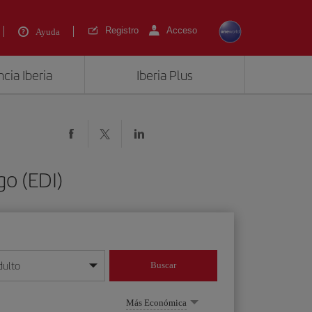
Registro
Acceso
Ayuda
cia Iberia
Iberia Plus
o (EDI)
dulto
Buscar
o día/mes/año
Más Económica