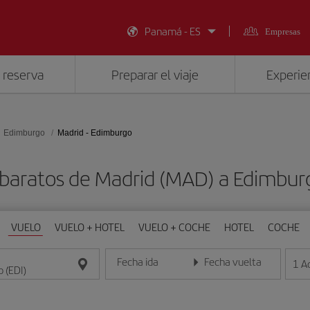
Panamá - ES
Empresas
 reserva
Preparar el viaje
Experien
Edimburgo
Madrid - Edimburgo
 baratos de Madrid (MAD) a Edimburg
VUELO
VUELO + HOTEL
VUELO + COCHE
HOTEL
COCHE
Fecha ida
Fecha vuelta
1
A
Introduce la fecha en formato día/mes/año
Introduce la fecha en format