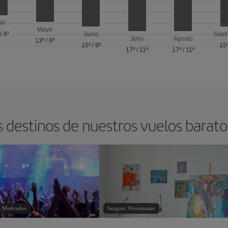
ril
Mayo
/
4º
Junio
Sept
Julio
Agosto
13º
/
6º
15º
/
9º
15
17º
/
11º
17º
/
11º
s destinos de nuestros vuelos barat
ie Medvedev
Imagen: Pressmaster