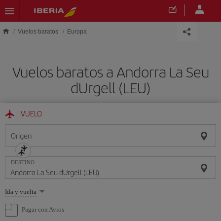
Saltar al contenido principal
Vuelos baratos
Europa
Vuelos baratos a Andorra La Seu
dUrgell (LEU)
VUELO
Origen
DESTINO
Seleccione
Ida y vuelta
una
opción
Pagar con Avios