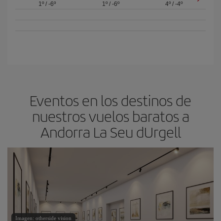
1º
/
-6º
1º
/
-6º
4º
/
-4º
Eventos en los destinos de
nuestros vuelos baratos a
Andorra La Seu dUrgell
Imagen: otherside vision