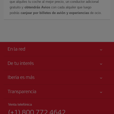
que alquiles tu coche al mejor precio, un conductor adicional
gratuito y
obtendrás Avios
con cada alquiler que luego
podrás
canjear por billetes de avión y experiencias
de ocio.
En la red
De tu interés
Tu seguridad es lo primero
Iberia es más
Accesibilidad
Noticias y Novedades
Compromiso de servicio
Transparencia
Grupo Iberia
Publicidad
Información Legal
Accionistas e Inversores
Mapa del sitio
Venta telefónica
Condiciones Transporte
(+1) 800 772 4642
Nuestras Alianzas
Sostenibilidad