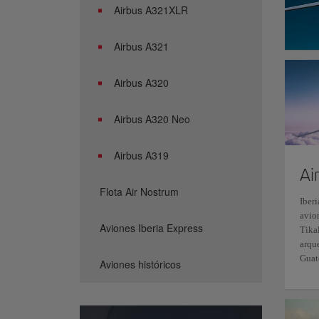
Airbus A321XLR
Airbus A321
Airbus A320
Airbus A320 Neo
Airbus A319
Ai
Flota Air Nostrum
Iberi
avio
Aviones Iberia Express
Tikal
arqu
Guat
Aviones históricos