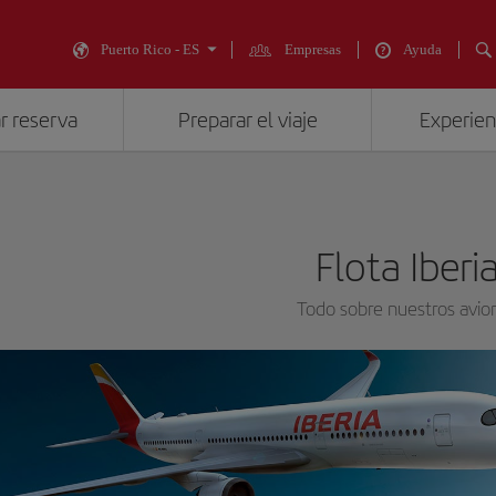
Puerto Rico - ES
Empresas
Ayuda
r reserva
Preparar el viaje
Experienc
Flota Iberi
Todo sobre nuestros avio