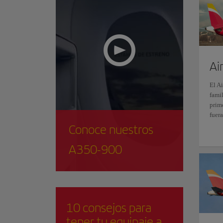
Ai
El Ai
famil
prim
fuera
Conoce nuestros
A350-900
10 consejos para
tener tu equipaje a