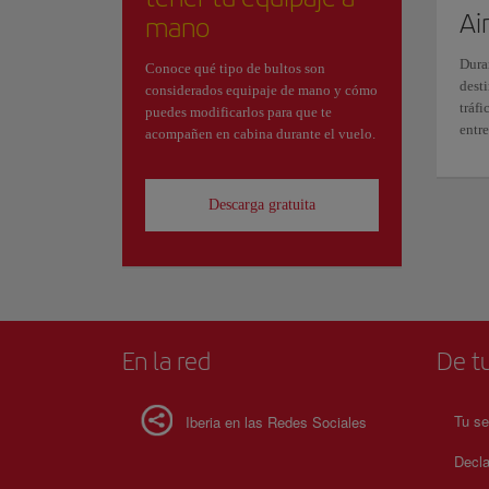
Ai
mano
Dura
Conoce qué tipo de bultos son
desti
considerados equipaje de mano y cómo
tráf
puedes modificarlos para que te
entre
acompañen en cabina durante el vuelo.
Descarga gratuita
En la red
De tu
Tu se
Iberia en las Redes Sociales
Decla