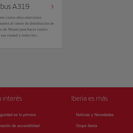
rbus A319
nte varios años estuvieron
nados al centro de distribución de
ico de Miami para hacer vuelos
 esa ciudad y todos los...
 interés
Iberia es más
guridad es lo primero
Noticias y Novedades
ración de accesibilidad
Grupo Iberia