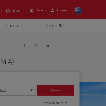
Registro
Acceso
Ayuda
cia Iberia
Iberia Plus
(MIA)
dulto
Buscar
o día/mes/año
Más Económica