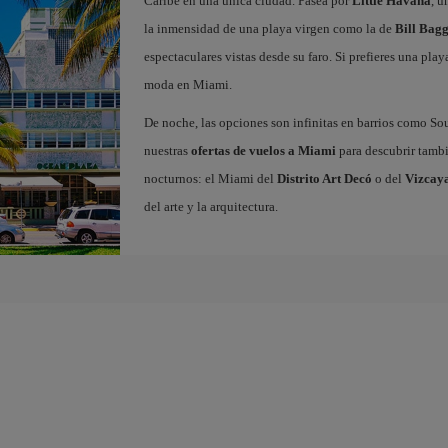
Caribe en una única ciudad. Pasea por
Little Havana
, u
la inmensidad de una playa virgen como la de
Bill Bagg
espectaculares vistas desde su faro. Si prefieres una play
moda en Miami.
De noche, las opciones son infinitas en barrios como S
nuestras
ofertas de vuelos a Miami
para descubrir tambié
nocturnos: el Miami del
Distrito Art Decó
o del
Vizcay
del arte y la arquitectura.