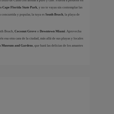
n trozo de Cuba con aroma a puro y café. Prueba a perderte en
s Cape Florida State Park
, y no te vayas sin contemplar las
a concurrida y popular, la tuya es
South Beach
, la playa de
outh Beach,
Coconut Grove
o
Downtown Miami
. Aprovecha
n esa otra cara de la ciudad, más allá de sus playas y locales
a Museum and Gardens
, que hará las delicias de los amantes