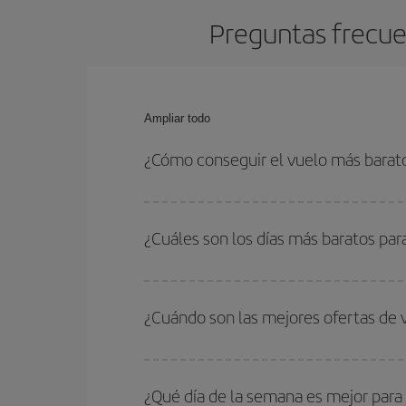
Preguntas frecue
Ampliar todo
¿Cómo conseguir el vuelo más barat
Podrás ahorrar en tu billete de avión de Atenas-M
fechas y horarios de ida y vuelta.
¿Cuáles son los días más baratos par
Para saber qué días te saldrá más económico vol
quieres ir y en qué fechas habías pensado viajar
¿Cuándo son las mejores ofertas de
para que puedas encontrar la mejor oferta. Ademá
más en el precio de tu billete.
Puedes conseguir los vuelos más baratos viajan
periodos de vacaciones escolares son temporada
¿Qué día de la semana es mejor para