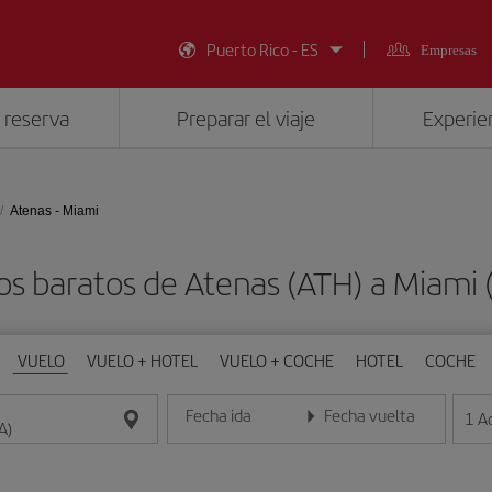
Puerto Rico - ES
Empresas
 reserva
Preparar el viaje
Experien
Atenas - Miami
os baratos de Atenas (ATH) a Miami 
VUELO
VUELO + HOTEL
VUELO + COCHE
HOTEL
COCHE
Fecha ida
Fecha vuelta
1
A
Introduce la fecha en formato día/mes/año
Introduce la fecha en format