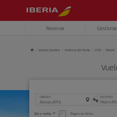
Saltar al contenido principal
Reservar
Gestionar
Vuelos baratos
América del Norte
USA
Miami
Vuel
ORIGEN
DESTINO
Seleccione
Pagar con Avios
Ida y vuelta