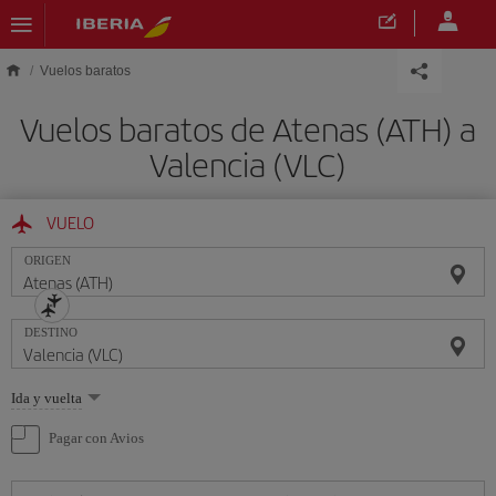
Saltar al contenido principal
Vuelos baratos
Vuelos baratos de Atenas (ATH) a
Valencia (VLC)
VUELO
ORIGEN
DESTINO
Seleccione
Ida y vuelta
una
opción
Pagar con Avios