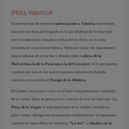
¡Hola, Valencia!
Si reservas uno de nuestros
vuelos baratos a Valencia
encontrarás
una urbe de clima privilegiado en la que disfrutar de lo mejor del
arte y la naturaleza. Situada a orillas del río Turia, en la costa
levantina de la península ibérica, Valencia cuenta con importantes
playas urbanas de arena fina y dorada como la
playa de la
Malvarrosa, la de la Patacona o la del Cavanyal
. Si lo que quieres
es pasear por uno de los mejores parques naturales de España,
entonces no te pierdas el
Parque de la Albufera
.
El Carmen, en el casco viejo, es el barrio más pintoresco y animado
de la ciudad, lleno de gente joven y locales de ocio de todo tipo. La
Plaza de la Virgen
, la más importante de la ciudad, ubicada en
pleno centro, alberga tres monumentos emblemáticos: la imponente
Catedral de Santa María de Valencia,
“La Seu”
, la
Basílica de la