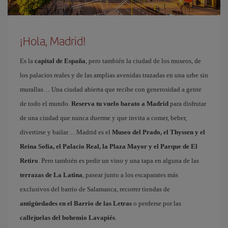
¡Hola, Madrid!
Es la
capital de España
, pero también la ciudad de los museos, de
los palacios reales y de las amplias avenidas trazadas en una urbe sin
murallas… Una ciudad abierta que recibe con generosidad a gente
de todo el mundo.
Reserva tu vuelo barato a Madrid
para disfrutar
de una ciudad que nunca duerme y que invita a comer, beber,
divertirse y bailar… Madrid es el
Museo del Prado, el Thyssen y el
Reina Sofía, el Palacio Real, la Plaza Mayor y el Parque de El
Retiro
. Pero también es pedir un vino y una tapa en alguna de las
terrazas de La Latina
, pasear junto a los escaparates más
exclusivos del barrio de Salamanca, recorrer tiendas de
antigüedades en el Barrio de las Letras
o perderse por las
callejuelas del bohemio Lavapiés
.