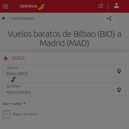
Saltar al contenido principal
Vuelos baratos
Vuelos baratos de Bilbao (BIO) a
Madrid (MAD)
VUELO
ORIGEN
DESTINO
Seleccione
Ida y vuelta
una
opción
Pagar con Avios