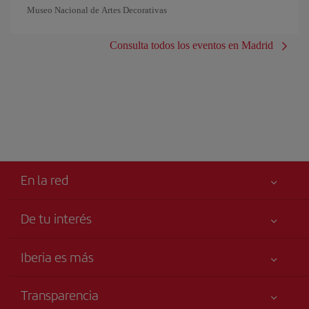
Museo Nacional de Artes Decorativas
Consulta todos los eventos en Madrid
En la red
De tu interés
Tu seguridad es lo primero
Iberia es más
Accesibilidad
Noticias y Novedades
Compromiso de servicio
Transparencia
Grupo Iberia
Publicidad