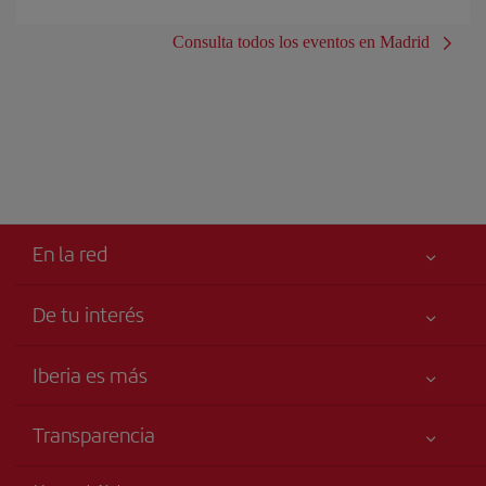
Consulta todos los eventos en Madrid
En la red
De tu interés
Tu seguridad es lo primero
Iberia es más
Accesibilidad
Noticias y Novedades
Compromiso de servicio
Transparencia
Grupo Iberia
Publicidad
Información Legal
Accionistas e Inversores