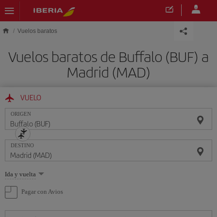
Saltar al contenido principal
Vuelos baratos
Vuelos baratos de Buffalo (BUF) a
Madrid (MAD)
VUELO
ORIGEN
DESTINO
Seleccione
Ida y vuelta
una
opción
Pagar con Avios