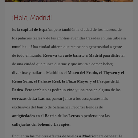
¡Hola, Madrid!
Es la
capital de España
, pero también la ciudad de los museos, de
los palacios reales y de las amplias avenidas trazadas en una urbe sin
murallas… Una ciudad abierta que recibe con generosidad a gente
de todo el mundo.
Reserva tu vuelo barato a Madrid
para disfrutar
de una ciudad que nunca duerme y que invita a comer, beber,
divertirse y bailar… Madrid es el
Museo del Prado, el Thyssen y el
Reina Sofía, el Palacio Real, la Plaza Mayor y el Parque de El
Retiro
. Pero también es pedir un vino y una tapa en alguna de las
terrazas de La Latina
, pasear junto a los escaparates más
exclusivos del barrio de Salamanca, recorrer tiendas de
antigüedades en el Barrio de las Letras
o perderse por las
callejuelas del bohemio Lavapiés
.
Encuentra las mejores
ofertas de vuelos a Madrid
para
conocer la