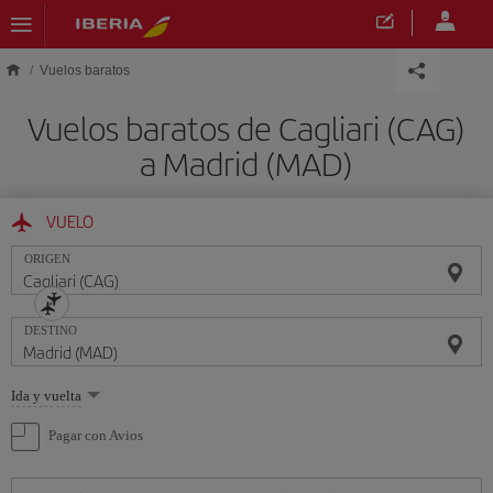
Saltar al contenido principal
Vuelos baratos
Vuelos baratos de Cagliari (CAG)
a Madrid (MAD)
VUELO
ORIGEN
DESTINO
Seleccione
Ida y vuelta
una
opción
Pagar con Avios