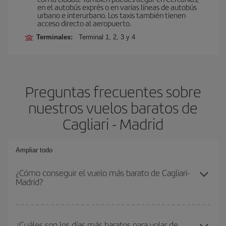
en el autobús exprés o en varias líneas de autobús
urbano e interurbano. Los taxis también tienen
acceso directo al aeropuerto.
Terminales:
Terminal 1, 2, 3 y 4
Preguntas frecuentes sobre
nuestros vuelos baratos de
Cagliari - Madrid
Ampliar todo
¿Cómo conseguir el vuelo más barato de Cagliari-
Madrid?
Podrás ahorrar en tu billete de avión de Cagliari-Madrid-dest y
conseguir el vuelo más barato si evitas temporadas altas,
¿Cuáles son los días más baratos para volar de