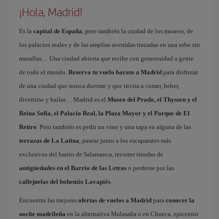
¡Hola, Madrid!
Es la
capital de España
, pero también la ciudad de los museos, de
los palacios reales y de las amplias avenidas trazadas en una urbe sin
murallas… Una ciudad abierta que recibe con generosidad a gente
de todo el mundo.
Reserva tu vuelo barato a Madrid
para disfrutar
de una ciudad que nunca duerme y que invita a comer, beber,
divertirse y bailar… Madrid es el
Museo del Prado, el Thyssen y el
Reina Sofía, el Palacio Real, la Plaza Mayor y el Parque de El
Retiro
. Pero también es pedir un vino y una tapa en alguna de las
terrazas de La Latina
, pasear junto a los escaparates más
exclusivos del barrio de Salamanca, recorrer tiendas de
antigüedades en el Barrio de las Letras
o perderse por las
callejuelas del bohemio Lavapiés
.
Encuentra las mejores
ofertas de vuelos a Madrid
para
conocer la
noche madrileña
en la alternativa Malasaña o en Chueca, epicentro