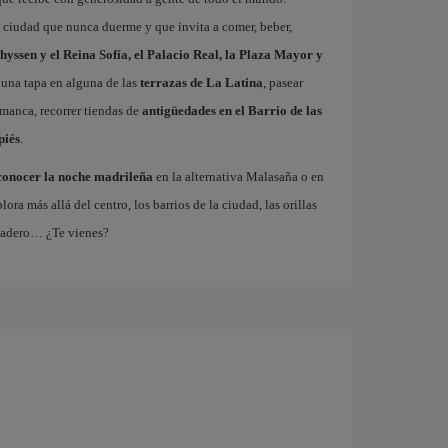
a ciudad que nunca duerme y que invita a comer, beber,
hyssen y el Reina Sofía, el Palacio Real, la Plaza Mayor y
 una tapa en alguna de las
terrazas de La Latina
, pasear
amanca, recorrer tiendas de
antigüedades en el Barrio de las
piés
.
conocer la noche madrileña
en la alternativa Malasaña o en
 más allá del centro, los barrios de la ciudad, las orillas
tadero… ¿Te vienes?