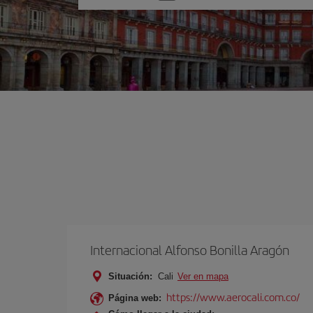
una
opción
Internacional Alfonso Bonilla Aragón
Situación:
Cali
Ver en mapa
https://www.aerocali.com.co/
Página web: