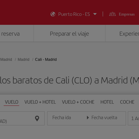
Puerto Rico - ES
Empresas
 reserva
Preparar el viaje
Experien
 Madrid
Madrid
Cali - Madrid
los baratos de Cali (CLO) a Madrid (
VUELO
VUELO + HOTEL
VUELO + COCHE
HOTEL
COCHE
Fecha ida
Fecha vuelta
1
A
Introduce la fecha en formato día/mes/año
Introduce la fecha en format