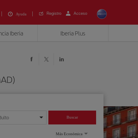
Registro
Acceso
Ayuda
cia Iberia
Iberia Plus
MAD)
dulto
Buscar
o día/mes/año
Más Económica