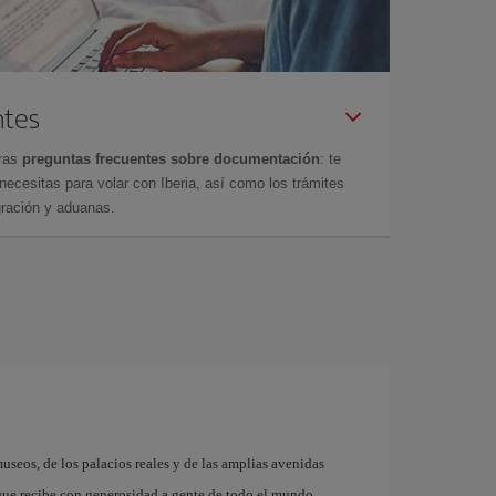
ntes
tras
preguntas frecuentes sobre documentación
: te
cesitas para volar con Iberia, así como los trámites
gración y aduanas.
museos, de los palacios reales y de las amplias avenidas
que recibe con generosidad a gente de todo el mundo.