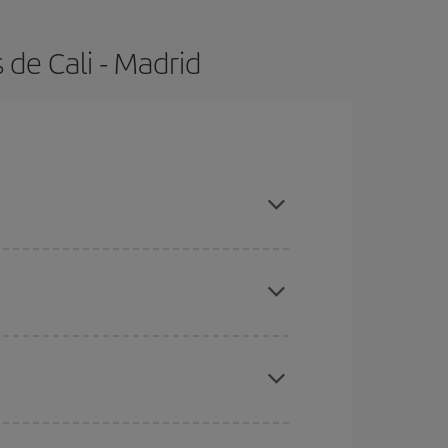
de Cali - Madrid
con antelación y puedes ser flexible con las
ratos
. Dinos desde dónde vuelas, a dónde
ra días cercanos
, tanto de ida como de vuelta,
gunos
horarios
puede que te hagan ahorrar aún
eral las Navidades, la Semana Santa y los