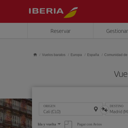
Saltar al contenido principal
Reservar
Gestionar
Vuelos baratos
Europa
España
Comunidad de
Vue
ORIGEN
DESTINO
Seleccione
Pagar con Avios
Ida y vuelta