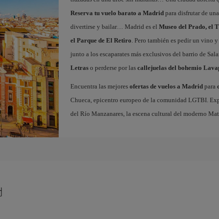
Reserva tu vuelo barato a Madrid
para disfrutar de un
divertirse y bailar… Madrid es el
Museo del Prado, el T
el Parque de El Retiro
. Pero también es pedir un vino y
junto a los escaparates más exclusivos del barrio de Sal
Letras
o perderse por las
callejuelas del bohemio Lava
Encuentra las mejores
ofertas de vuelos a Madrid
para
Chueca, epicentro europeo de la comunidad LGTBI. Explora
del Río Manzanares, la escena cultural del moderno Ma
d