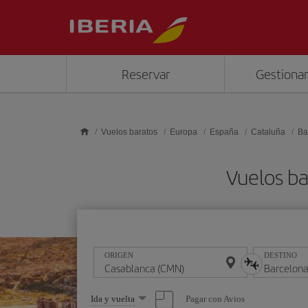
Saltar al contenido principal
Reservar
Gestionar
Vuelos baratos
Europa
España
Cataluña
Ba
Vuelos ba
ORIGEN
DESTINO
Seleccione
Pagar con Avios
Ida y vuelta