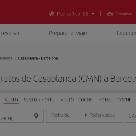
Puerto Rico - ES
Empresas
 reserva
Preparar el viaje
Experien
rcelona
Casablanca - Barcelona
ratos de Casablanca (CMN) a Barce
VUELO
VUELO + HOTEL
VUELO + COCHE
HOTEL
COCHE
Fecha ida
Fecha vuelta
1
A
Introduce la fecha en formato día/mes/año
Introduce la fecha en format