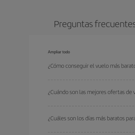
Preguntas frecuentes
Ampliar todo
¿Cómo conseguir el vuelo más barat
Podrás ahorrar en tu billete de avión de Casablan
con las fechas y horarios de ida y vuelta.
¿Cuándo son las mejores ofertas de
Puedes conseguir los vuelos más baratos viajan
periodos de vacaciones escolares son temporada
¿Cuáles son los días más baratos pa
precios encontrarás.