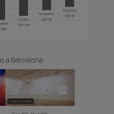
Diciembre
Noviembre
13º
/
5º
Octubre
16º
/
9º
iembre
21º
/
14º
/
18º
os a Barcelona
Imagen: AnnaStills
16 jun 2026 - 04 oct 2026