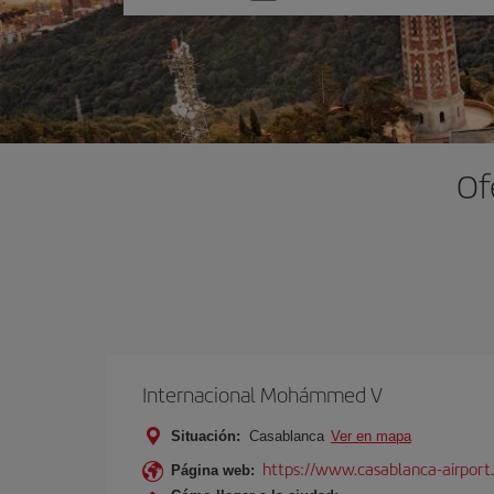
una
opción
Of
Internacional Mohámmed V
Situación:
Casablanca
Ver en mapa
https://www.casablanca-airport
Página web: