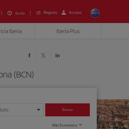
Registro
Acceso
Ayuda
cia Iberia
Iberia Plus
lona (BCN)
dulto
Buscar
o día/mes/año
Más Económica