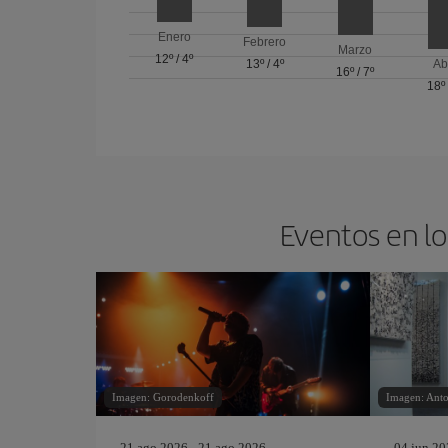
Enero
Febrero
Marzo
12º
/
4º
13º
/
4º
Ab
16º
/
7º
18º
Eventos en lo
Imagen: Gorodenkoff
Imagen: Anto
21 ago 2026 - 21 ago 2026
04 jun 20