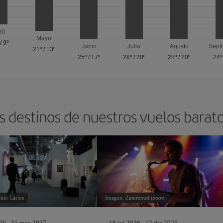
ril
Mayo
/
9º
Junio
Julio
Agosto
Sept
21º
/
13º
25º
/
17º
28º
/
20º
28º
/
20º
24º
s destinos de nuestros vuelos barat
nio Carlos
Imagen: Zamrznuti tonovi
26 - 31 may 2027
18 jul 2026 - 12 dic 2026