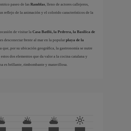
éntrico paseo de las
Ramblas
, lleno de actores callejeros,
 un reflejo de la animación y el colorido característicos de la
ocasión de visitar la
Casa Batlló, la Pedrera, la Basílica de
es desconectar frente al mar en la popular
playa de la
ta que, por su ubicación geográfica, la gastronomía se nutre
 estos dos elementos que da valor a la cocina catalana y
na es brillante, rimbombante y maravillosa.