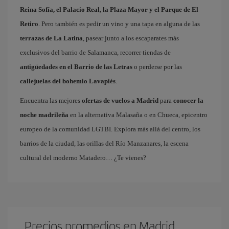
Reina Sofía, el Palacio Real, la Plaza Mayor y el Parque de El
Retiro
. Pero también es pedir un vino y una tapa en alguna de las
terrazas de La Latina
, pasear junto a los escaparates más
exclusivos del barrio de Salamanca, recorrer tiendas de
antigüedades en el Barrio de las Letras
o perderse por las
callejuelas del bohemio Lavapiés
.
Encuentra las mejores
ofertas de vuelos a Madrid
para
conocer la
noche madrileña
en la alternativa Malasaña o en Chueca, epicentro
europeo de la comunidad LGTBI. Explora más allá del centro, los
barrios de la ciudad, las orillas del Río Manzanares, la escena
cultural del moderno Matadero… ¿Te vienes?
Precios promedios en Madrid