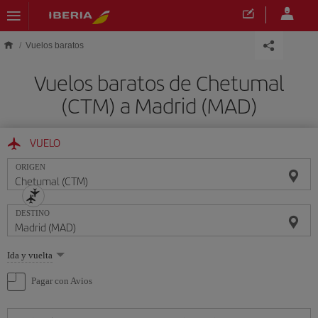
Saltar al contenido principal
Vuelos baratos
Vuelos baratos de Chetumal
(CTM) a Madrid (MAD)
VUELO
ORIGEN
DESTINO
Seleccione
Ida y vuelta
una
opción
Pagar con Avios