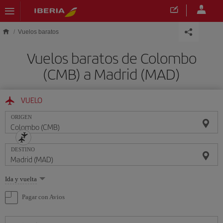
Saltar al contenido principal
Vuelos baratos
Vuelos baratos de Colombo
(CMB) a Madrid (MAD)
VUELO
ORIGEN
DESTINO
Seleccione
Ida y vuelta
una
opción
Pagar con Avios