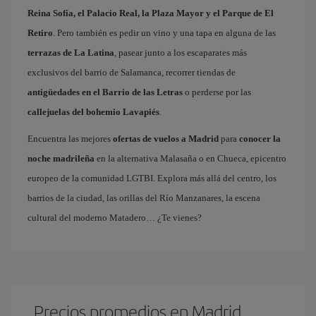
Reina Sofía, el Palacio Real, la Plaza Mayor y el Parque de El
Retiro
. Pero también es pedir un vino y una tapa en alguna de las
terrazas de La Latina
, pasear junto a los escaparates más
exclusivos del barrio de Salamanca, recorrer tiendas de
antigüedades en el Barrio de las Letras
o perderse por las
callejuelas del bohemio Lavapiés
.
Encuentra las mejores
ofertas de vuelos a Madrid
para
conocer la
noche madrileña
en la alternativa Malasaña o en Chueca, epicentro
europeo de la comunidad LGTBI. Explora más allá del centro, los
barrios de la ciudad, las orillas del Río Manzanares, la escena
cultural del moderno Matadero… ¿Te vienes?
Precios promedios en Madrid