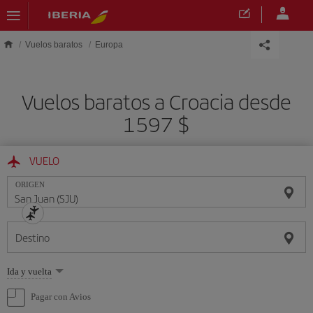
Saltar al contenido principal
Vuelos baratos
Europa
Vuelos baratos a Croacia desde
1597 $
VUELO
ORIGEN
Destino
Seleccione
Ida y vuelta
una
opción
Pagar con Avios