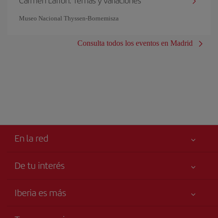
Carmen Laffón. Temas y variaciones
Museo Nacional Thyssen-Bornemisza
Consulta todos los eventos en Madrid
En la red
De tu interés
Tu seguridad es lo primero
Iberia es más
Accesibilidad
Noticias y Novedades
Compromiso de servicio