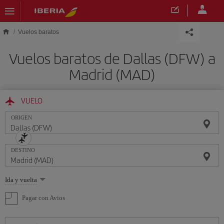
Saltar al contenido principal
Vuelos baratos
Vuelos baratos de Dallas (DFW) a
Madrid (MAD)
VUELO
ORIGEN
DESTINO
Seleccione
Ida y vuelta
una
opción
Pagar con Avios