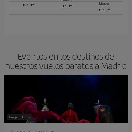
Marzo
10º
/
1º
11º
/
1º
15º
/
4º
Eventos en los destinos de
nuestros vuelos baratos a Madrid
Imagen: Kozlik
08 dic 2025 - 08 nov 2026