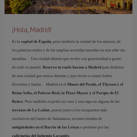
¡Hola, Madrid!
Es la
capital de España
, pero también la ciudad de los museos, de
los palacios reales y de las amplias avenidas trazadas en una urbe sin
murallas… Una ciudad abierta que recibe con generosidad a gente
de todo el mundo.
Reserva tu vuelo barato a Madrid
para disfrutar
de una ciudad que nunca duerme y que invita a comer, beber,
divertirse y bailar… Madrid es el
Museo del Prado, el Thyssen y el
Reina Sofía, el Palacio Real, la Plaza Mayor y el Parque de El
Retiro
. Pero también es pedir un vino y una tapa en alguna de las
terrazas de La Latina
, pasear junto a los escaparates más
exclusivos del barrio de Salamanca, recorrer tiendas de
antigüedades en el Barrio de las Letras
o perderse por las
callejuelas del bohemio Lavapiés
.