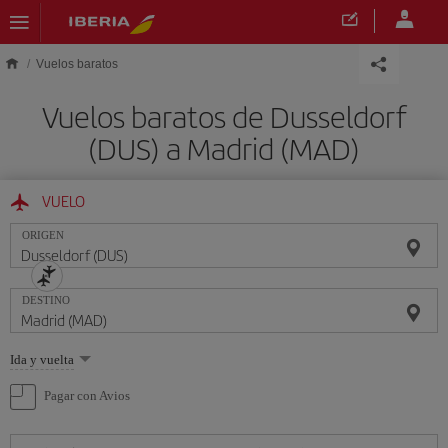
Saltar al contenido principal
Vuelos baratos
Vuelos baratos de Dusseldorf
(DUS) a Madrid (MAD)
VUELO
ORIGEN
DESTINO
Seleccione
Ida y vuelta
una
opción
Pagar con Avios