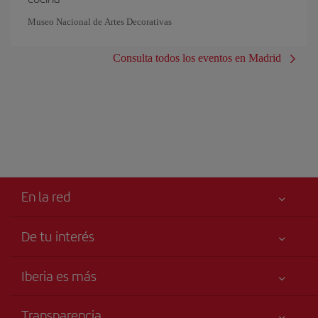
Museo Nacional de Artes Decorativas
Consulta todos los eventos en Madrid
En la red
De tu interés
Tu seguridad es lo primero
Iberia es más
Accesibilidad
Noticias y Novedades
Compromiso de servicio
Transparencia