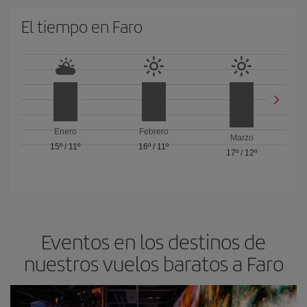
El tiempo en Faro
Enero
Febrero
Marzo
15º
/
11º
16º
/
11º
17º
/
12º
Eventos en los destinos de
nuestros vuelos baratos a Faro