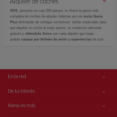
Alquiler de coches
AVIS
, presente en casi 200 países, te ofrece la gama más
completa de coches de alquiler. Además por ser
socio Iberia
Plus
disfrutarás de ventajas exclusivas: tarifas especiales para
que alquiles tu coche al mejor precio, un conductor adicional
gratuito y
obtendrás Avios
con cada alquiler que luego
podrás
canjear por billetes de avión y experiencias
de ocio.
En la red
De tu interés
Tu seguridad es lo primero
Iberia es más
Accesibilidad
Noticias y Novedades
Compromiso de servicio