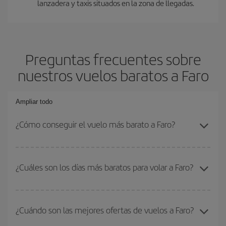
lanzadera y taxis situados en la zona de llegadas.
Preguntas frecuentes sobre
nuestros vuelos baratos a Faro
Ampliar todo
¿Cómo conseguir el vuelo más barato a Faro?
Podrás ahorrar en tu billete de avión y conseguir el vuelo más
barato si evitas temporadas altas, compras con antelación y
¿Cuáles son los días más baratos para volar a Faro?
puedes ser flexible con las fechas y horarios de ida y vuelta.
Además, si no tienes decidido un destino concreto para tu viaje,
Para saber qué días te saldrá más económico volar, solo tienes
mira nuestras ofertas y déjate inspirar: seguro que encuentras el
que empezar una consulta en nuestro
buscador de vuelos
vuelo más barato.
¿Cuándo son las mejores ofertas de vuelos a Faro?
baratos
. Dinos desde dónde vuelas, a dónde quieres ir y en qué