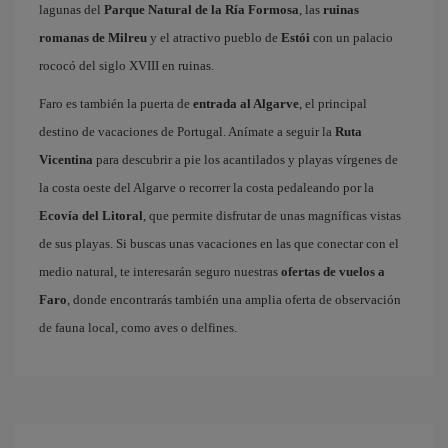
lagunas del
Parque Natural de la Ría Formosa
, las
ruinas
romanas de Milreu
y el atractivo pueblo de
Estói
con un palacio
rococó del siglo XVIII en ruinas.
Faro es también la puerta de
entrada al Algarve
, el principal
destino de vacaciones de Portugal. Anímate a seguir la
Ruta
Vicentina
para descubrir a pie los acantilados y playas vírgenes de
la costa oeste del Algarve o recorrer la costa pedaleando por la
Ecovía del Litoral
, que permite disfrutar de unas magníficas vistas
de sus playas. Si buscas unas vacaciones en las que conectar con el
medio natural, te interesarán seguro nuestras
ofertas de vuelos a
Faro
, donde encontrarás también una amplia oferta de observación
de fauna local, como aves o delfines.