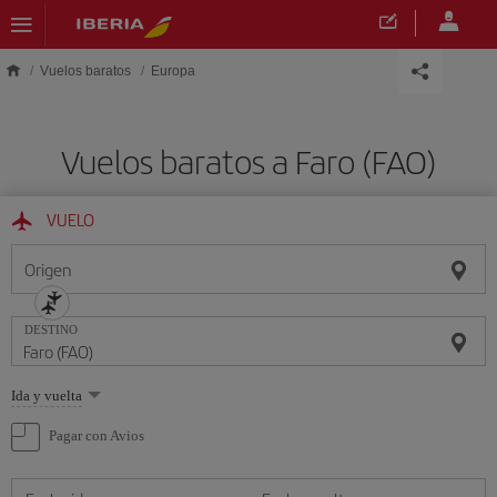
Saltar al contenido principal
Vuelos baratos
Europa
Vuelos baratos a Faro (FAO)
VUELO
Origen
DESTINO
Seleccione
Ida y vuelta
una
opción
Pagar con Avios