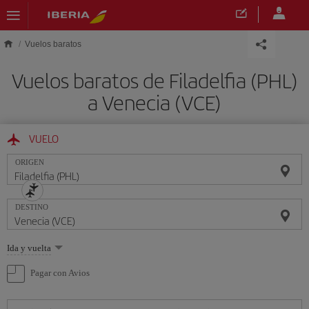
Saltar al contenido principal
Vuelos baratos
Vuelos baratos de Filadelfia (PHL)
a Venecia (VCE)
VUELO
ORIGEN
DESTINO
Seleccione
Ida y vuelta
una
opción
Pagar con Avios