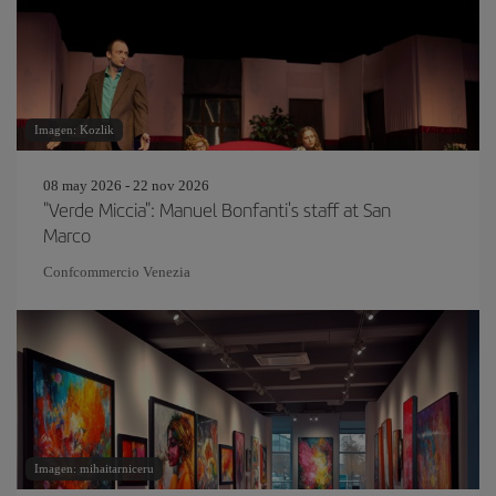
Imagen: Kozlik
08 may 2026 - 22 nov 2026
"Verde Miccia": Manuel Bonfanti's staff at San
Marco
Confcommercio Venezia
Imagen: mihaitarniceru