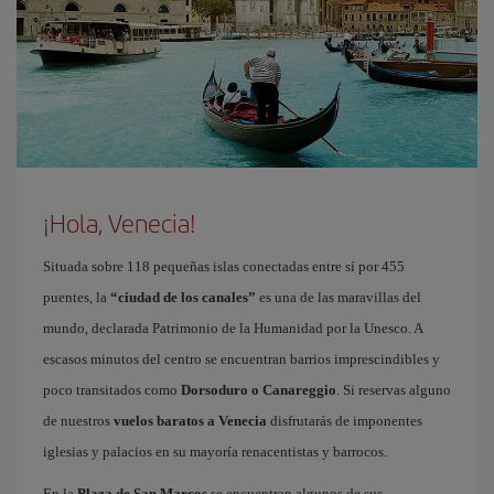
¡Hola, Venecia!
Situada sobre 118 pequeñas islas conectadas entre sí por 455
puentes, la
“ciudad de los canales”
es una de las maravillas del
mundo, declarada Patrimonio de la Humanidad por la Unesco. A
escasos minutos del centro se encuentran barrios imprescindibles y
poco transitados como
Dorsoduro o Canareggio
. Si reservas alguno
de nuestros
vuelos baratos a Venecia
disfrutarás de imponentes
iglesias y palacios en su mayoría renacentistas y barrocos.
En la
Plaza de San Marcos
se encuentran algunos de sus