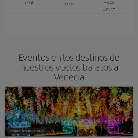
7º
/
2º
Marzo
9º
/
2º
13º
/
5º
Eventos en los destinos de
nuestros vuelos baratos a
Venecia
Imagen: lemaret pierrick