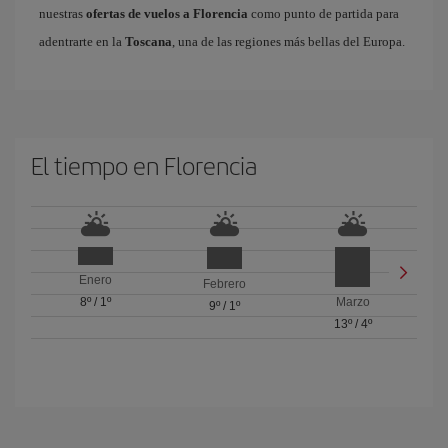
nuestras
ofertas de vuelos a Florencia
como punto de partida para
adentrarte en la
Toscana
, una de las regiones más bellas del Europa.
El tiempo en Florencia
Enero
Febrero
8º
/
1º
Marzo
9º
/
1º
13º
/
4º