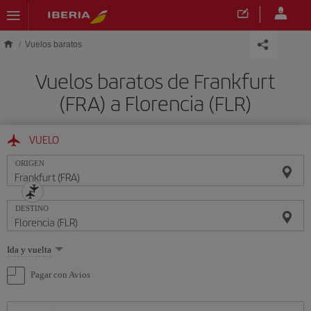
Saltar al contenido principal
Vuelos baratos
Vuelos baratos de Frankfurt
(FRA) a Florencia (FLR)
VUELO
ORIGEN
DESTINO
Seleccione
Ida y vuelta
una
opción
Pagar con Avios