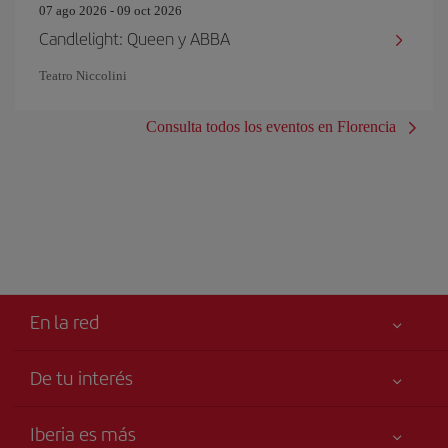
07 ago 2026 - 09 oct 2026
Candlelight: Queen y ABBA
Teatro Niccolini
Consulta todos los eventos en Florencia
En la red
De tu interés
Tu seguridad es lo primero
Iberia es más
Accesibilidad