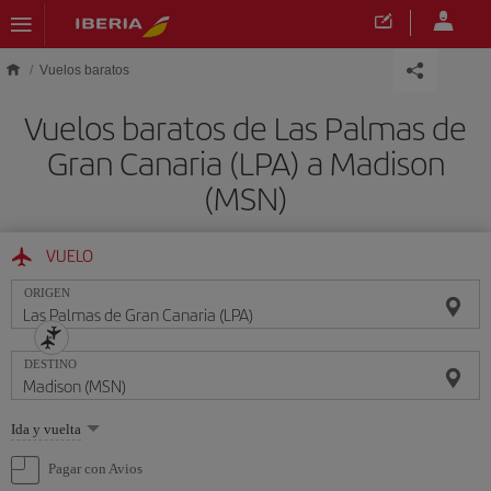
Saltar al contenido principal
Vuelos baratos
Vuelos baratos de Las Palmas de
Gran Canaria (LPA) a Madison
(MSN)
VUELO
ORIGEN
DESTINO
Seleccione
Ida y vuelta
una
opción
Pagar con Avios