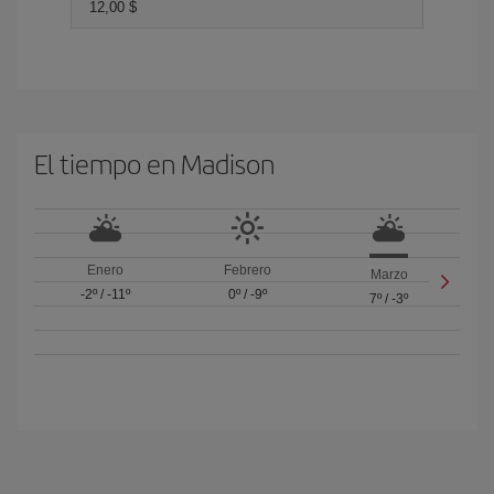
12,00 $
El tiempo en Madison
Enero
Febrero
Marzo
-2º
/
-11º
0º
/
-9º
7º
/
-3º