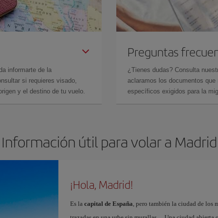
Preguntas frecue
da informarte de la
¿Tienes dudas? Consulta nues
sultar si requieres visado,
aclaramos los documentos que ne
rigen y el destino de tu vuelo.
específicos exigidos para la mi
Información útil para volar a Madrid
¡Hola, Madrid!
Es la
capital de España
, pero también la ciudad de los 
trazadas en una urbe sin murallas… Una ciudad abierta 