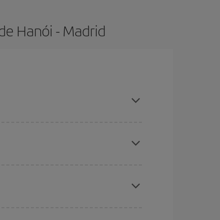
de Hanói - Madrid
 con antelación y puedes ser flexible con las
ratos
. Dinos desde dónde vuelas, a dónde
ra días cercanos
, tanto de ida como de vuelta,
gunos
horarios
puede que te hagan ahorrar aún
eral las Navidades, la Semana Santa y los