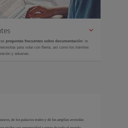
ntes
tras
preguntas frecuentes sobre documentación
: te
cesitas para volar con Iberia, así como los trámites
gración y aduanas.
museos, de los palacios reales y de las amplias avenidas
que recibe con generosidad a gente de todo el mundo.