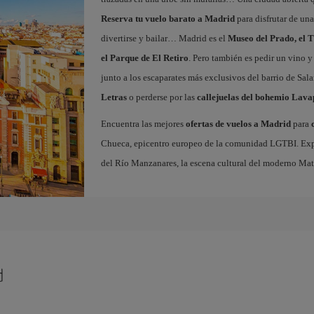
Reserva tu vuelo barato a Madrid
para disfrutar de un
divertirse y bailar… Madrid es el
Museo del Prado, el T
el Parque de El Retiro
. Pero también es pedir un vino y
junto a los escaparates más exclusivos del barrio de Sal
Letras
o perderse por las
callejuelas del bohemio Lava
Encuentra las mejores
ofertas de vuelos a Madrid
para
Chueca, epicentro europeo de la comunidad LGTBI. Explora
del Río Manzanares, la escena cultural del moderno Ma
d