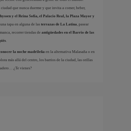
a ciudad que nunca duerme y que invita a comer, beber,
hyssen y el Reina Sofía, el Palacio Real, la Plaza Mayor y
 una tapa en alguna de las
terrazas de La Latina
, pasear
amanca, recorrer tiendas de
antigüedades en el Barrio de las
piés
.
conocer la noche madrileña
en la alternativa Malasaña o en
 más allá del centro, los barrios de la ciudad, las orillas
tadero… ¿Te vienes?