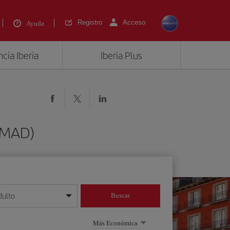
Registro
Acceso
Ayuda
cia Iberia
Iberia Plus
 (MAD)
dulto
Buscar
o día/mes/año
Más Económica