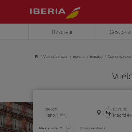
Saltar al contenido principal
Reservar
Gestionar
Vuelos baratos
Europa
España
Comunidad de
Vuelo
ORIGEN
DESTINO
Seleccione
Pagar con Avios
Ida y vuelta