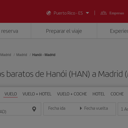
Puerto Rico - ES
Empresas
 reserva
Preparar el viaje
Experien
 Madrid
Madrid
Hanói - Madrid
s baratos de Hanói (HAN) a Madrid
VUELO
VUELO + HOTEL
VUELO + COCHE
HOTEL
COCHE
Fecha ida
Fecha vuelta
1
A
Introduce la fecha en formato día/mes/año
Introduce la fecha en format