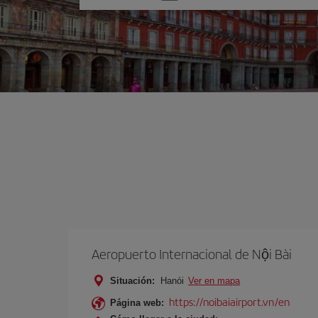
una
opción
Aeropuerto Internacional de Nội Bài
Situación:
Hanói
Ver en mapa
https://noibaiairport.vn/en
Página web: