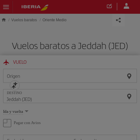
Saltar al contenido principal
Vuelos baratos
Oriente Medio
Vuelos baratos a Jeddah (JED)
VUELO
Origen
DESTINO
Seleccione
Ida y vuelta
una
opción
Pagar con Avios