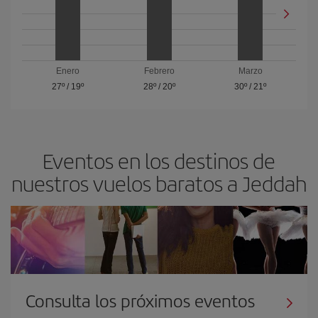
Enero
Febrero
Marzo
27º
/
19º
28º
/
20º
30º
/
21º
Eventos en los destinos de
nuestros vuelos baratos a Jeddah
Consulta los próximos eventos