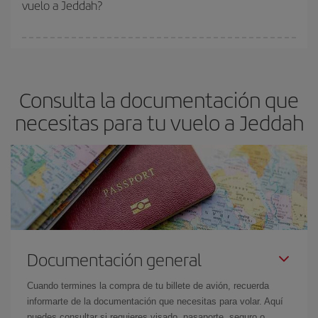
vuelo a Jeddah?
y de que las tarifas más baratas (turista) estén disponibles o se
vayan agotando. Por eso, comprar con antelación es
fundamental
para conseguir
vuelos baratos a Jeddah.
En Iberia, tenemos distintas tarifas para garantizarte el mejor
precio según tus necesidades de viaje. La tarifa básica, te
asegura el vuelo más barato.
Consulta la documentación que
necesitas para tu vuelo a Jeddah
Documentación general
Cuando termines la compra de tu billete de avión, recuerda
informarte de la documentación que necesitas para volar. Aquí
puedes consultar si requieres visado, pasaporte, seguro o