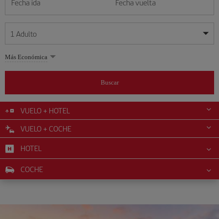
Fecha ida
Fecha vuelta
1
Adulto
Mis fechas son flexibles
Mis fechas son flexibles
Más Económica
1
+
Adulto
agosto
agosto
2026
2026
Más de 11 años
Buscar
Lunes
Lunes
Martes
Martes
Miércoles
Miércoles
Jueves
Jueves
Viernes
Viernes
Sábado
Sábado
Domingo
Domingo
L
L
M
M
X
X
J
J
V
V
S
S
D
D
0
+
Niño
De 2 a 11 años
VUELO + HOTEL
1
1
2
2
3
3
4
4
5
5
6
6
7
7
8
8
9
9
VUELO + COCHE
0
+
Bebé
10
10
11
11
12
12
13
13
14
14
15
15
16
16
Menos de 2 años
HOTEL
17
17
18
18
19
19
20
20
21
21
22
22
23
23
24
24
25
25
26
26
27
27
28
28
29
29
30
30
COCHE
31
31