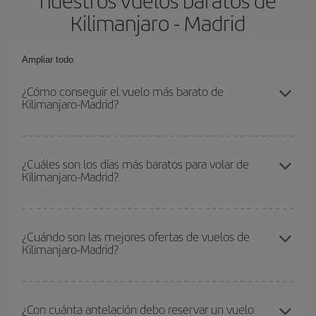
nuestros vuelos baratos de
Kilimanjaro - Madrid
Ampliar todo
¿Cómo conseguir el vuelo más barato de
Kilimanjaro-Madrid?
Podrás ahorrar en tu billete de avión de Kilimanjaro-Madrid-dest y
conseguir el vuelo más barato si evitas temporadas altas,
¿Cuáles son los días más baratos para volar de
Kilimanjaro-Madrid?
compras con antelación y puedes ser flexible con las fechas y
horarios de ida y vuelta.
Para saber qué días te saldrá más económico volar, solo tienes
que empezar una consulta en nuestro
buscador de vuelos
¿Cuándo son las mejores ofertas de vuelos de
Kilimanjaro-Madrid?
baratos
. Dinos desde dónde vuelas, a dónde quieres ir y en qué
fechas habías pensado viajar. Te mostraremos los vuelos más
baratos, no solo
para tu consulta, sino para días cercanos
,
Puedes conseguir los vuelos más baratos viajando
fuera de las
tanto de ida como de vuelta, para que puedas encontrar la mejor
temporadas altas
. Aunque depende de tu destino, por lo general
¿Con cuánta antelación debo reservar un vuelo
oferta. Además, busca en las diferentes opciones de vuelo que te