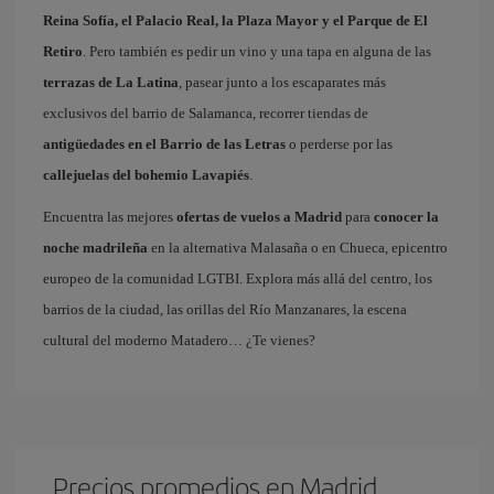
Reina Sofía, el Palacio Real, la Plaza Mayor y el Parque de El
Retiro
. Pero también es pedir un vino y una tapa en alguna de las
terrazas de La Latina
, pasear junto a los escaparates más
exclusivos del barrio de Salamanca, recorrer tiendas de
antigüedades en el Barrio de las Letras
o perderse por las
callejuelas del bohemio Lavapiés
.
Encuentra las mejores
ofertas de vuelos a Madrid
para
conocer la
noche madrileña
en la alternativa Malasaña o en Chueca, epicentro
europeo de la comunidad LGTBI. Explora más allá del centro, los
barrios de la ciudad, las orillas del Río Manzanares, la escena
cultural del moderno Matadero… ¿Te vienes?
Precios promedios en Madrid