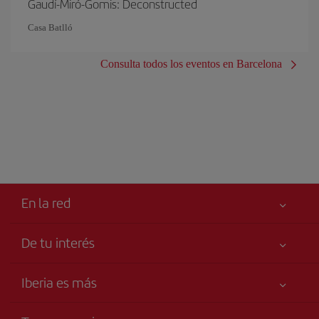
Gaudí-Miró-Gomis: Deconstructed
Casa Batlló
Consulta todos los eventos en Barcelona
En la red
De tu interés
Tu seguridad es lo primero
Iberia es más
Accesibilidad
Noticias y Novedades
Compromiso de servicio