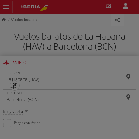
Saltar al contenido principal
Vuelos baratos
Vuelos baratos de La Habana
(HAV) a Barcelona (BCN)
VUELO
ORIGEN
DESTINO
Seleccione
Ida y vuelta
una
opción
Pagar con Avios