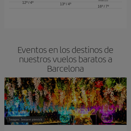
Marzo
12º
/
4º
13º
/
4º
16º
/
7º
Eventos en los destinos de
nuestros vuelos baratos a
Barcelona
Imagen: lemaret pierrick